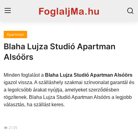
Apartman
Magyarország
Blaha Lujza Studió Apartman
Horvát tengerpart
Alsóörs
Szállások a Balatonon
Minden foglalást a
Blaha Lujza Studió Apartman Alsóörs
Horvátország
igazol vissza. A szálláshely szakmai színvonalat garantál és
a legolcsóbb árakat nyújtja, amelyeket szerződésben
Szállások Hajdúszoboszlón
rögzítenek. Blaha Lujza Studió Apartman Alsóörs a legjobb
választás, ha szállást keres.
Blog
2135