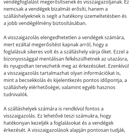
vendégfoglalást megerősítsenek és visszaigazoljanak. Ez
nemcsak a vendégek bizalmát erősíti, hanem a
szálláshelyeknek is segít a hatékony üzemeltetésben és
a jobb vendégélmény biztosításában.
A visszaigazolás elengedhetetlen a vendégek számára,
mert ezáltal megerősítést kapnak arról, hogy a
foglalásuk sikeres volt és a szálláshely várja őket. Ezzel a
bizonyossággal mentálisan felkészülhetnek az utazásra,
és nyugodtan tervezhetik meg az érkezésüket. Ezenkívül
a visszaigazolás tartalmazhat olyan információkat is,
mint a becsekkolás és kijelentkezés pontos időpontja, a
szálláshely elérhetőségei, valamint egyéb hasznos
tudnivalók.
A szálláshelyek számára is rendkívül fontos a
visszaigazolás. Ez lehetővé teszi számukra, hogy
hatékonyan kezeljék a foglalásokat és a vendégek
érkezését. A visszaigazolások alapján pontosan tudják,