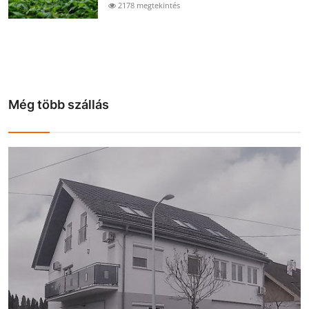
2178 megtekintés
Még több szállás