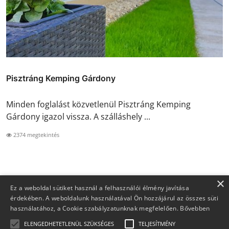
Pisztráng Kemping Gárdony
Minden foglalást közvetlenül Pisztráng Kemping
Gárdony igazol vissza. A szálláshely ...
2374 megtekintés
×
Ez a weboldal sütiket használ a felhasználói élmény javítása
érdekében. A weboldalunk használatával Ön hozzájárul az összes süti
használatához, a Cookie szabályzatunknak megfelelően.
Bővebben
ELENGEDHETETLENÜL SZÜKSÉGES
TELJESÍTMÉNY