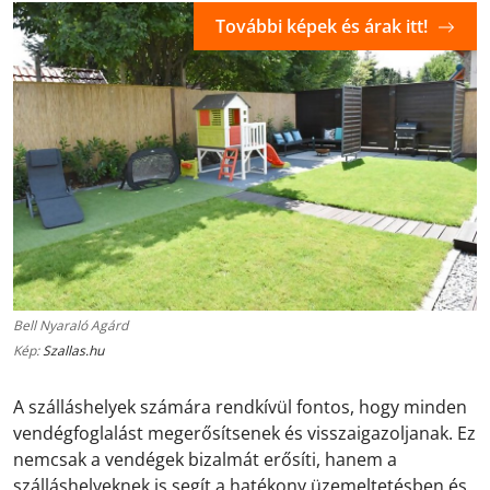
További képek és árak itt!
Bell Nyaraló Agárd
Kép:
Szallas.hu
A szálláshelyek számára rendkívül fontos, hogy minden
vendégfoglalást megerősítsenek és visszaigazoljanak. Ez
nemcsak a vendégek bizalmát erősíti, hanem a
szálláshelyeknek is segít a hatékony üzemeltetésben és