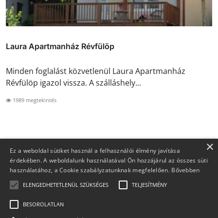
Laura Apartmanház Révfülöp
Minden foglalást közvetlenül Laura Apartmanház
Révfülöp igazol vissza. A szálláshely...
1989 megtekintés
×
Ez a weboldal sütiket használ a felhasználói élmény javítása
érdekében. A weboldalunk használatával Ön hozzájárul az összes süti
használatához, a Cookie szabályzatunknak megfelelően.
Bővebben
ELENGEDHETETLENÜL SZÜKSÉGES
TELJESÍTMÉNY
BESOROLATLAN
Copyright 2026 Foglaljma.hu - Minden jog fenntartva.