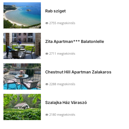
Rab sziget
2755 megtekintés
Zita Apartman*** Balatonlelle
2711 megtekintés
Chestnut Hill Apartman Zalakaros
2288 megtekintés
Szalajka Ház Váraszó
2180 megtekintés