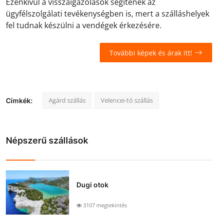
Ezenkívül a visszaigazolások segítenek az
ügyfélszolgálati tevékenységben is, mert a szálláshelyek
fel tudnak készülni a vendégek érkezésére.
További képek és árak itt!
Agárd szállás
Velencei-tó szállás
Címkék:
Népszerű szállások
Dugi otok
3107 megtekintés