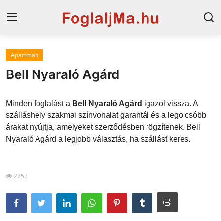
Apartman
Horvát tengerpart
Bell Nyaraló Agárd
Magyarország
Minden foglalást a
Bell Nyaraló Agárd
igazol vissza. A
Szállások a Balatonon
szálláshely szakmai színvonalat garantál és a legolcsóbb
árakat nyújtja, amelyeket szerződésben rögzítenek. Bell
Horvátország
Nyaraló Agárd a legjobb választás, ha szállást keres.
Blog
Szállások Hajdúszoboszlón
2252