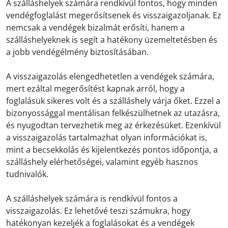
A szálláshelyek számára rendkívül fontos, hogy minden
vendégfoglalást megerősítsenek és visszaigazoljanak. Ez
nemcsak a vendégek bizalmát erősíti, hanem a
szálláshelyeknek is segít a hatékony üzemeltetésben és
a jobb vendégélmény biztosításában.
A visszaigazolás elengedhetetlen a vendégek számára,
mert ezáltal megerősítést kapnak arról, hogy a
foglalásuk sikeres volt és a szálláshely várja őket. Ezzel a
bizonyossággal mentálisan felkészülhetnek az utazásra,
és nyugodtan tervezhetik meg az érkezésüket. Ezenkívül
a visszaigazolás tartalmazhat olyan információkat is,
mint a becsekkolás és kijelentkezés pontos időpontja, a
szálláshely elérhetőségei, valamint egyéb hasznos
tudnivalók.
A szálláshelyek számára is rendkívül fontos a
visszaigazolás. Ez lehetővé teszi számukra, hogy
hatékonyan kezeljék a foglalásokat és a vendégek