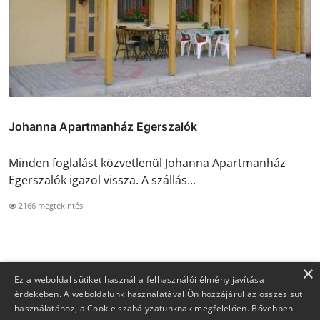
Johanna Apartmanház Egerszalók
Minden foglalást közvetlenül Johanna Apartmanház
Egerszalók igazol vissza. A szállás...
2166 megtekintés
×
Ez a weboldal sütiket használ a felhasználói élmény javítása
érdekében. A weboldalunk használatával Ön hozzájárul az összes süti
használatához, a Cookie szabályzatunknak megfelelően.
Bővebben