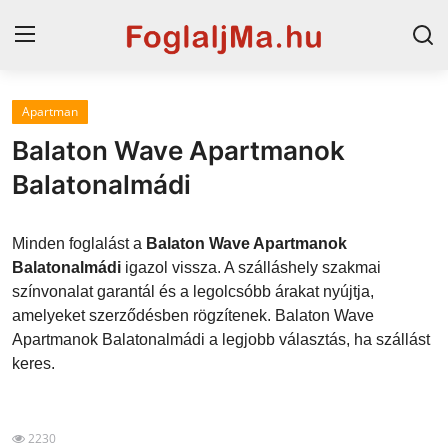
Apartman
Horvát tengerpart
Balaton Wave Apartmanok
Magyarország
Balatonalmádi
Horvátország
Minden foglalást a
Balaton Wave Apartmanok
Szállások a Balatonon
Balatonalmádi
igazol vissza. A szálláshely szakmai
színvonalat garantál és a legolcsóbb árakat nyújtja,
Szállások Hajdúszoboszlón
amelyeket szerződésben rögzítenek. Balaton Wave
Apartmanok Balatonalmádi a legjobb választás, ha szállást
Blog
keres.
2230