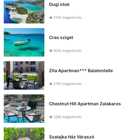
Dugi otok
3104 megtekintés
Cres sziget
3026 megtekintés
Zita Apartman*** Balatonlelle
2705 megtekintés
Chestnut Hill Apartman Zalakaros
2288 megtekintés
Szalajka Ház Váraszó