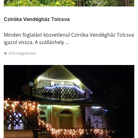
Cziróka Vendégház Tolcsva
Minden foglalást közvetlenül Cziróka Vendégház Tolcsva
igazol vissza. A szálláshely ...
2276 megtekintés