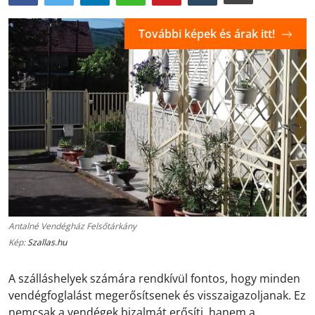
További képek és árak itt!
Antalné Vendégház Felsőtárkány
Kép:
Szallas.hu
A szálláshelyek számára rendkívül fontos, hogy minden
vendégfoglalást megerősítsenek és visszaigazoljanak. Ez
nemcsak a vendégek bizalmát erősíti, hanem a