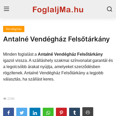
Vendégház
Magyarország
Antalné Vendégház Felsőtárkány
Horvát tengerpart
Minden foglalást a
Antalné Vendégház Felsőtárkány
Szállások a Balatonon
igazol vissza. A szálláshely szakmai színvonalat garantál és
a legolcsóbb árakat nyújtja, amelyeket szerződésben
Horvátország
rögzítenek. Antalné Vendégház Felsőtárkány a legjobb
Blog
választás, ha szállást keres.
Szállások Hajdúszoboszlón
2246