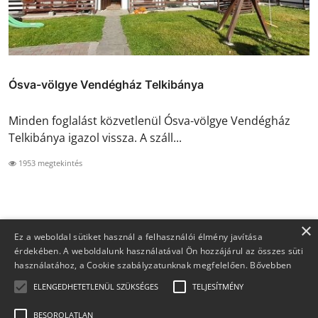
Ósva-völgye Vendégház Telkibánya
Minden foglalást közvetlenül Ósva-völgye Vendégház
Telkibánya igazol vissza. A száll...
1953 megtekintés
×
Ez a weboldal sütiket használ a felhasználói élmény javítása
érdekében. A weboldalunk használatával Ön hozzájárul az összes süti
használatához, a Cookie szabályzatunknak megfelelően.
Bővebben
ELENGEDHETETLENÜL SZÜKSÉGES
TELJESÍTMÉNY
BESOROLATLAN