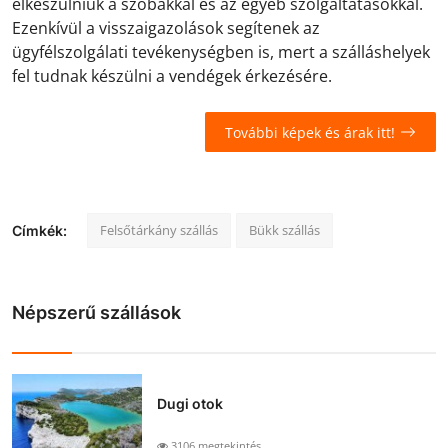
elkészülniük a szobákkal és az egyéb szolgáltatásokkal.
Ezenkívül a visszaigazolások segítenek az
ügyfélszolgálati tevékenységben is, mert a szálláshelyek
fel tudnak készülni a vendégek érkezésére.
További képek és árak itt!
Felsőtárkány szállás
Bükk szállás
Címkék:
Népszerű szállások
Dugi otok
3106 megtekintés