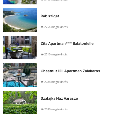
Rab sziget
2754 megtekintés
Zita Apartman*** Balatonlelle
2710 megtekintés
Chestnut Hill Apartman Zalakaros
2288 megtekintés
Szalajka Ház Váraszó
2180 megtekintés