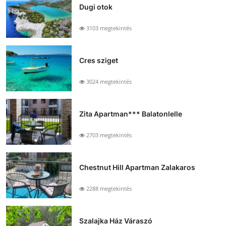
Dugi otok
3103 megtekintés
Cres sziget
3024 megtekintés
Zita Apartman*** Balatonlelle
2703 megtekintés
Chestnut Hill Apartman Zalakaros
2288 megtekintés
Szalajka Ház Váraszó