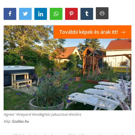
További képek és árak itt!
Agnes' Vineyard Vendégház jakuzzival Alsóörs
Kép:
Szallas.hu