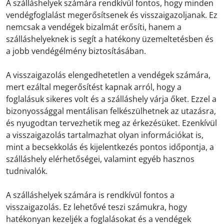
A szálláshelyek számára rendkívül fontos, hogy minden
vendégfoglalást megerősítsenek és visszaigazoljanak. Ez
nemcsak a vendégek bizalmát erősíti, hanem a
szálláshelyeknek is segít a hatékony üzemeltetésben és
a jobb vendégélmény biztosításában.
A visszaigazolás elengedhetetlen a vendégek számára,
mert ezáltal megerősítést kapnak arról, hogy a
foglalásuk sikeres volt és a szálláshely várja őket. Ezzel a
bizonyossággal mentálisan felkészülhetnek az utazásra,
és nyugodtan tervezhetik meg az érkezésüket. Ezenkívül
a visszaigazolás tartalmazhat olyan információkat is,
mint a becsekkolás és kijelentkezés pontos időpontja, a
szálláshely elérhetőségei, valamint egyéb hasznos
tudnivalók.
A szálláshelyek számára is rendkívül fontos a
visszaigazolás. Ez lehetővé teszi számukra, hogy
hatékonyan kezeljék a foglalásokat és a vendégek