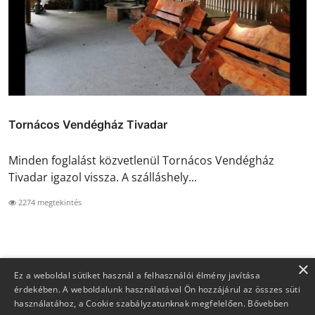
Tornácos Vendégház Tivadar
Minden foglalást közvetlenül Tornácos Vendégház
Tivadar igazol vissza. A szálláshely...
2274 megtekintés
×
Ez a weboldal sütiket használ a felhasználói élmény javítása
érdekében. A weboldalunk használatával Ön hozzájárul az összes süti
használatához, a Cookie szabályzatunknak megfelelően.
Bővebben