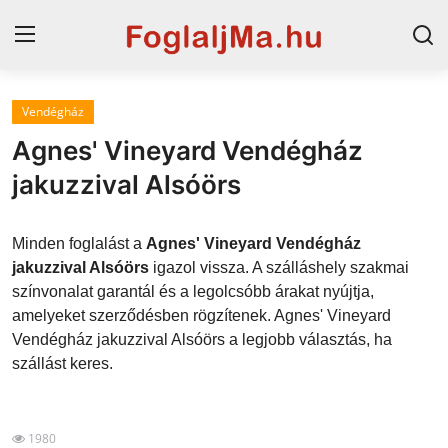
Vendégház
Horvát tengerpart
Agnes' Vineyard Vendégház
Magyarország
jakuzzival Alsóörs
Szállások a Balatonon
Minden foglalást a
Agnes' Vineyard Vendégház
Horvátország
jakuzzival Alsóörs
igazol vissza. A szálláshely szakmai
színvonalat garantál és a legolcsóbb árakat nyújtja,
Blog
amelyeket szerződésben rögzítenek. Agnes' Vineyard
Vendégház jakuzzival Alsóörs a legjobb választás, ha
Szállások Hajdúszoboszlón
szállást keres.
1980