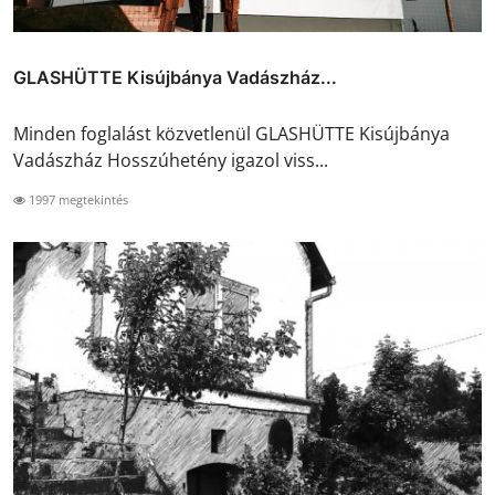
GLASHÜTTE Kisújbánya Vadászház...
Minden foglalást közvetlenül GLASHÜTTE Kisújbánya
Vadászház Hosszúhetény igazol viss...
1997 megtekintés