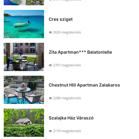
Cres sziget
3026 megtekintés
Zita Apartman*** Balatonlelle
2707 megtekintés
Chestnut Hill Apartman Zalakaros
2288 megtekintés
Szalajka Ház Váraszó
2179 megtekintés