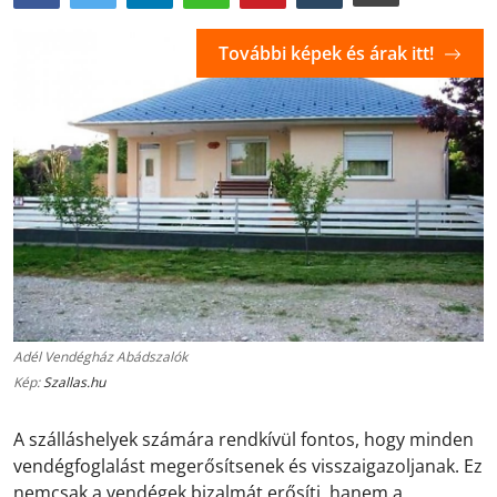
További képek és árak itt!
Adél Vendégház Abádszalók
Kép:
Szallas.hu
A szálláshelyek számára rendkívül fontos, hogy minden
vendégfoglalást megerősítsenek és visszaigazoljanak. Ez
nemcsak a vendégek bizalmát erősíti, hanem a