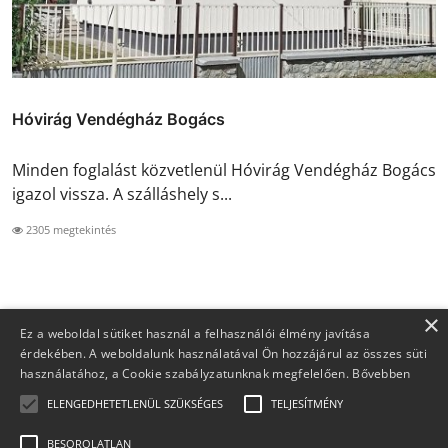
Hóvirág Vendégház Bogács
Minden foglalást közvetlenül Hóvirág Vendégház Bogács
igazol vissza. A szálláshely s...
2305 megtekintés
×
Ez a weboldal sütiket használ a felhasználói élmény javítása
érdekében. A weboldalunk használatával Ön hozzájárul az összes süti
használatához, a Cookie szabályzatunknak megfelelően.
Bővebben
ELENGEDHETETLENÜL SZÜKSÉGES
TELJESÍTMÉNY
BESOROLATLAN