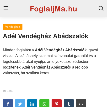
Vendégház
Magyarország
Adél Vendégház Abádszalók
Horvát tengerpart
Minden foglalást a
Adél Vendégház Abádszalók
igazol
Horvátország
vissza. A szálláshely szakmai színvonalat garantál és a
legolcsóbb árakat nyújtja, amelyeket szerződésben
Szállások a Balatonon
rögzítenek. Adél Vendégház Abádszalók a legjobb
Szállások Hajdúszoboszlón
választás, ha szállást keres.
Blog
2382