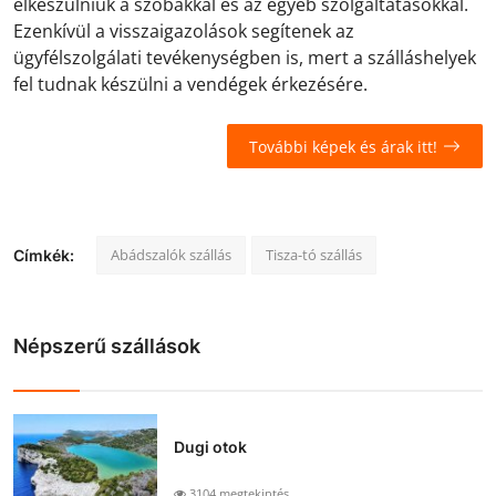
elkészülniük a szobákkal és az egyéb szolgáltatásokkal.
Ezenkívül a visszaigazolások segítenek az
ügyfélszolgálati tevékenységben is, mert a szálláshelyek
fel tudnak készülni a vendégek érkezésére.
További képek és árak itt!
Abádszalók szállás
Tisza-tó szállás
Címkék:
Népszerű szállások
Dugi otok
3104 megtekintés