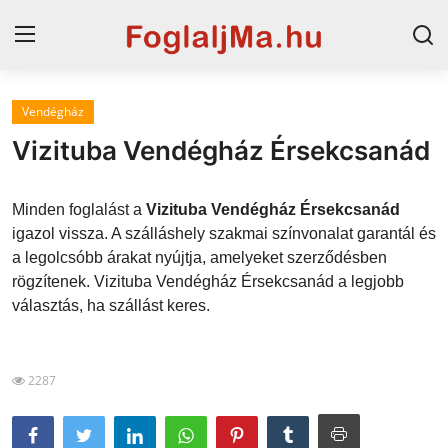
Vendégház
Magyarország
Vizituba Vendégház Érsekcsanád
Horvát tengerpart
Minden foglalást a
Vizituba Vendégház Érsekcsanád
Horvátország
igazol vissza. A szálláshely szakmai színvonalat garantál és
a legolcsóbb árakat nyújtja, amelyeket szerződésben
Szállások a Balatonon
rögzítenek. Vizituba Vendégház Érsekcsanád a legjobb
Szállások Hajdúszoboszlón
választás, ha szállást keres.
Blog
2287