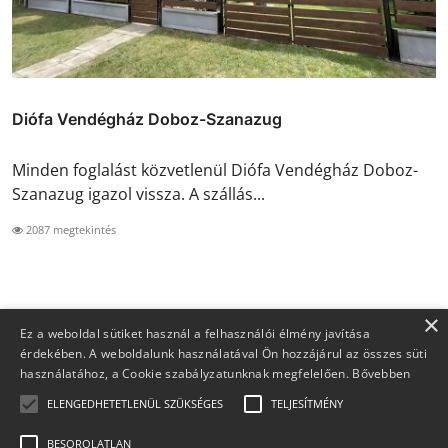
Diófa Vendégház Doboz-Szanazug
Minden foglalást közvetlenül Diófa Vendégház Doboz-
Szanazug igazol vissza. A szállás...
2087 megtekintés
×
Ez a weboldal sütiket használ a felhasználói élmény javítása
érdekében. A weboldalunk használatával Ön hozzájárul az összes süti
használatához, a Cookie szabályzatunknak megfelelően.
Bővebben
ELENGEDHETETLENÜL SZÜKSÉGES
TELJESÍTMÉNY
BESOROLATLAN