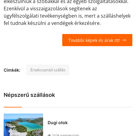
elkészülniük a szobákkal és az egyéb szolgáltatásokkal.
Ezenkívül a visszaigazolások segítenek az
ügyfélszolgálati tevékenységben is, mert a szálláshelyek
fel tudnak készülni a vendégek érkezésére.
További képek és árak itt!
Érsekcsanád szállás
Címkék:
Népszerű szállások
Dugi otok
3104 megtekintés