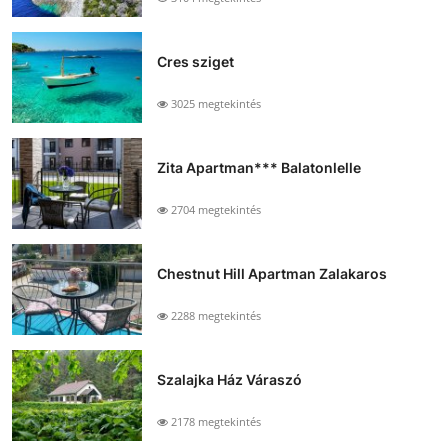
Cres sziget
3025 megtekintés
Zita Apartman*** Balatonlelle
2704 megtekintés
Chestnut Hill Apartman Zalakaros
2288 megtekintés
Szalajka Ház Váraszó
2178 megtekintés