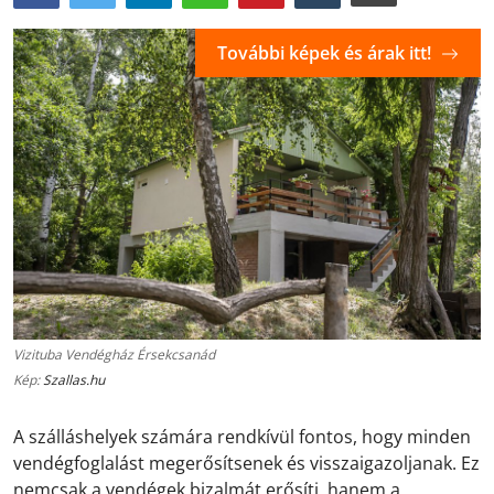
További képek és árak itt!
Vizituba Vendégház Érsekcsanád
Kép:
Szallas.hu
A szálláshelyek számára rendkívül fontos, hogy minden
vendégfoglalást megerősítsenek és visszaigazoljanak. Ez
nemcsak a vendégek bizalmát erősíti, hanem a