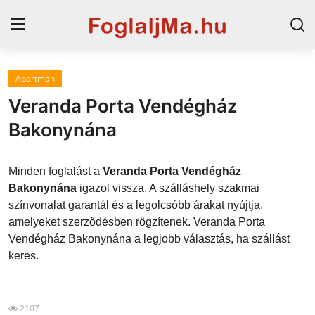
Apartman
Horvát tengerpart
Veranda Porta Vendégház
Magyarország
Bakonynána
Szállások a Balatonon
Minden foglalást a
Veranda Porta Vendégház
Horvátország
Bakonynána
igazol vissza. A szálláshely szakmai
színvonalat garantál és a legolcsóbb árakat nyújtja,
Blog
amelyeket szerződésben rögzítenek. Veranda Porta
Vendégház Bakonynána a legjobb választás, ha szállást
Szállások Hajdúszoboszlón
keres.
2107