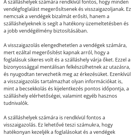
A szálláshelyek számára rendkívül fontos, hogy minden
vendégfoglalást megerősítsenek és visszaigazoljanak. Ez
nemcsak a vendégek bizalmát erősíti, hanem a
szálláshelyeknek is segít a hatékony üzemeltetésben és
a jobb vendégélmény biztosításában.
A visszaigazolás elengedhetetlen a vendégek számára,
mert ezáltal megerősítést kapnak arról, hogy a
foglalásuk sikeres volt és a szálláshely várja őket. Ezzel a
bizonyossággal mentálisan felkészülhetnek az utazásra,
és nyugodtan tervezhetik meg az érkezésüket. Ezenkívül
a visszaigazolás tartalmazhat olyan információkat is,
mint a becsekkolás és kijelentkezés pontos időpontja, a
szálláshely elérhetőségei, valamint egyéb hasznos
tudnivalók.
A szálláshelyek számára is rendkívül fontos a
visszaigazolás. Ez lehetővé teszi számukra, hogy
hatékonyan kezeljék a foglalásokat és a vendégek