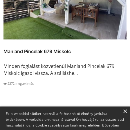
Manland Pincelak 679 Miskolc
Minden foglalást közvetlenül Manland Pincelak 679
Miskolc igazol vissza. A szálláshe...
2272 megtekintés
×
Ez a weboldal sütiket használ a felhasználói élmény javítása
érdekében. A weboldalunk használatával Ön hozzájárul az összes süti
használatához, a Cookie szabályzatunknak megfelelően.
Bővebben