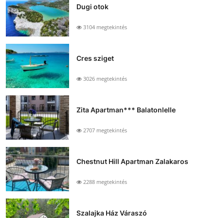
Dugi otok
3104 megtekintés
Cres sziget
3026 megtekintés
Zita Apartman*** Balatonlelle
2707 megtekintés
Chestnut Hill Apartman Zalakaros
2288 megtekintés
Szalajka Ház Váraszó