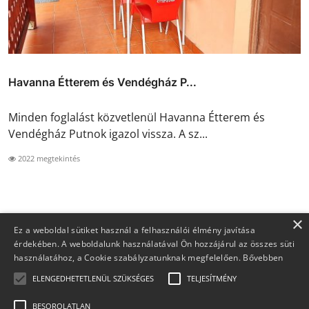
Havanna Étterem és Vendégház P...
Minden foglalást közvetlenül Havanna Étterem és
Vendégház Putnok igazol vissza. A sz...
2022 megtekintés
×
Ez a weboldal sütiket használ a felhasználói élmény javítása
érdekében. A weboldalunk használatával Ön hozzájárul az összes süti
használatához, a Cookie szabályzatunknak megfelelően.
Bővebben
ELENGEDHETETLENÜL SZÜKSÉGES
TELJESÍTMÉNY
BESOROLATLAN