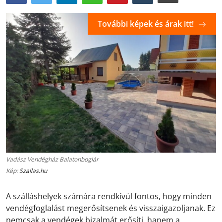
További képek és árak itt!
Vadász Vendégház Balatonboglár
Kép:
Szallas.hu
A szálláshelyek számára rendkívül fontos, hogy minden
vendégfoglalást megerősítsenek és visszaigazoljanak. Ez
nemcsak a vendégek bizalmát erősíti, hanem a