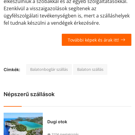
elkészülniük a szobákkal és az egyéb szolgáltatásokkal.
Ezenkívül a visszaigazolások segítenek az
ügyfélszolgálati tevékenységben is, mert a szálláshelyek
fel tudnak készülni a vendégek érkezésére.
További képek és árak itt!
Balatonboglár szállás
Balaton szállás
Címkék:
Népszerű szállások
Dugi otok
3104 megtekintés