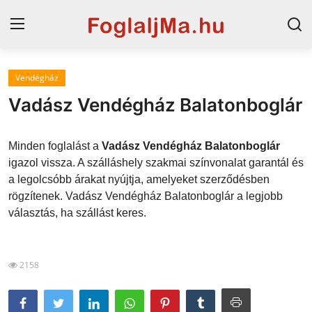
Vendégház
Horvát tengerpart
Vadász Vendégház Balatonboglár
Magyarország
Minden foglalást a
Vadász Vendégház Balatonboglár
Horvátország
igazol vissza. A szálláshely szakmai színvonalat garantál és
a legolcsóbb árakat nyújtja, amelyeket szerződésben
Szállások a Balatonon
rögzítenek. Vadász Vendégház Balatonboglár a legjobb
Szállások Hajdúszoboszlón
választás, ha szállást keres.
Blog
2158