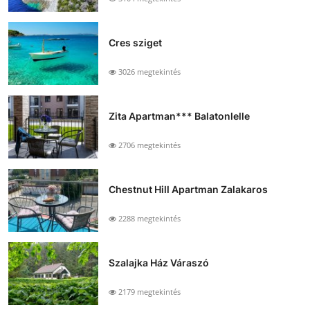
Cres sziget
3026 megtekintés
Zita Apartman*** Balatonlelle
2706 megtekintés
Chestnut Hill Apartman Zalakaros
2288 megtekintés
Szalajka Ház Váraszó
2179 megtekintés