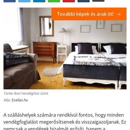
További képek és árak itt!
Tante Rosl Vendégház Gánt
Kép:
Szallas.hu
A szálláshelyek számára rendkívül fontos, hogy minden
vendégfoglalást megerősítsenek és visszaigazoljanak. Ez
nemcsak a vendégek bizalmát erősíti, hanem a