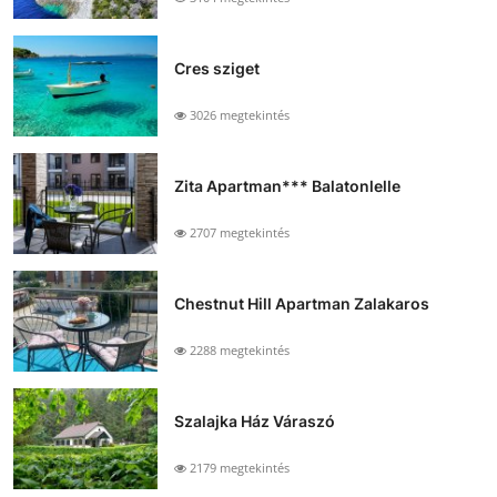
Cres sziget
3026 megtekintés
Zita Apartman*** Balatonlelle
2707 megtekintés
Chestnut Hill Apartman Zalakaros
2288 megtekintés
Szalajka Ház Váraszó
2179 megtekintés