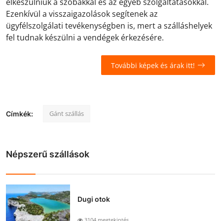
elkészülniük a szobákkal és az egyéb szolgáltatásokkal.
Ezenkívül a visszaigazolások segítenek az
ügyfélszolgálati tevékenységben is, mert a szálláshelyek
fel tudnak készülni a vendégek érkezésére.
További képek és árak itt!
Gánt szállás
Címkék:
Népszerű szállások
Dugi otok
3104 megtekintés