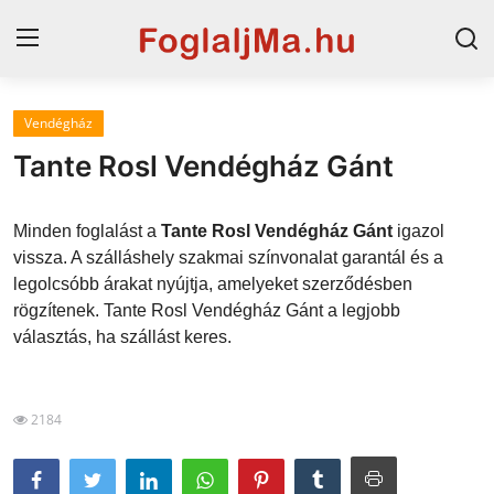
Vendégház
Magyarország
Tante Rosl Vendégház Gánt
Horvát tengerpart
Minden foglalást a
Tante Rosl Vendégház Gánt
igazol
Szállások a Balatonon
vissza. A szálláshely szakmai színvonalat garantál és a
legolcsóbb árakat nyújtja, amelyeket szerződésben
Horvátország
rögzítenek. Tante Rosl Vendégház Gánt a legjobb
Blog
választás, ha szállást keres.
Szállások Hajdúszoboszlón
2184