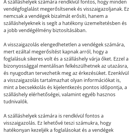
A szálláshelyek számára rendkívül fontos, hogy minden
vendégfoglalást megerősítsenek és visszaigazoljanak. Ez
nemcsak a vendégek bizalmát erősíti, hanem a
szálláshelyeknek is segít a hatékony üzemeltetésben és
a jobb vendégélmény biztosításában.
A visszaigazolás elengedhetetlen a vendégek számára,
mert ezáltal megerősítést kapnak arról, hogy a
foglalásuk sikeres volt és a szálláshely várja őket. Ezzel a
bizonyossággal mentálisan felkészülhetnek az utazásra,
és nyugodtan tervezhetik meg az érkezésüket. Ezenkívül
a visszaigazolás tartalmazhat olyan információkat is,
mint a becsekkolás és kijelentkezés pontos időpontja, a
szálláshely elérhetőségei, valamint egyéb hasznos
tudnivalók.
A szálláshelyek számára is rendkívül fontos a
visszaigazolás. Ez lehetővé teszi számukra, hogy
hatékonyan kezeljék a foglalásokat és a vendégek