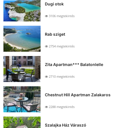
Dugi otok
3106 megtekintés
Rab sziget
2754 megtekintés
Zita Apartman*** Balatonlelle
2710 megtekintés
Chestnut Hill Apartman Zalakaros
2288 megtekintés
Szalajka Ház Váraszó