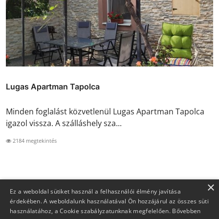
Lugas Apartman Tapolca
Minden foglalást közvetlenül Lugas Apartman Tapolca
igazol vissza. A szálláshely sza...
2184 megtekintés
×
Ez a weboldal sütiket használ a felhasználói élmény javítása
érdekében. A weboldalunk használatával Ön hozzájárul az összes süti
használatához, a Cookie szabályzatunknak megfelelően.
Bővebben