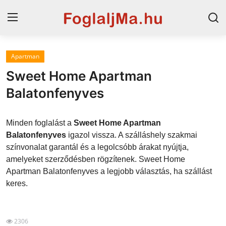
Apartman
Horvát tengerpart
Sweet Home Apartman
Magyarország
Balatonfenyves
Szállások a Balatonon
Minden foglalást a
Sweet Home Apartman
Horvátország
Balatonfenyves
igazol vissza. A szálláshely szakmai
színvonalat garantál és a legolcsóbb árakat nyújtja,
Blog
amelyeket szerződésben rögzítenek. Sweet Home
Apartman Balatonfenyves a legjobb választás, ha szállást
Szállások Hajdúszoboszlón
keres.
2306