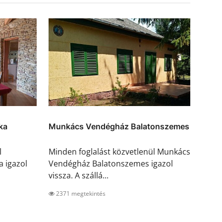
ka
Munkács Vendégház Balatonszemes
l
Minden foglalást közvetlenül Munkács
 igazol
Vendégház Balatonszemes igazol
vissza. A szállá...
2371 megtekintés