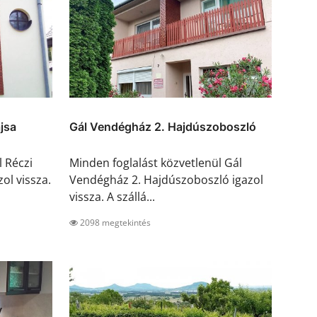
jsa
Gál Vendégház 2. Hajdúszoboszló
l Réczi
Minden foglalást közvetlenül Gál
ol vissza.
Vendégház 2. Hajdúszoboszló igazol
vissza. A szállá...
2098 megtekintés