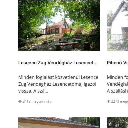
Lesence Zug Vendégház Lesencet...
Pihenő V
Minden foglalást közvetlenül Lesence
Minden fo
Zug Vendégház Lesencetomaj igazol
Vendégház
vissza. A szá...
A szálláshe
2412 megtekintés
2273 megt