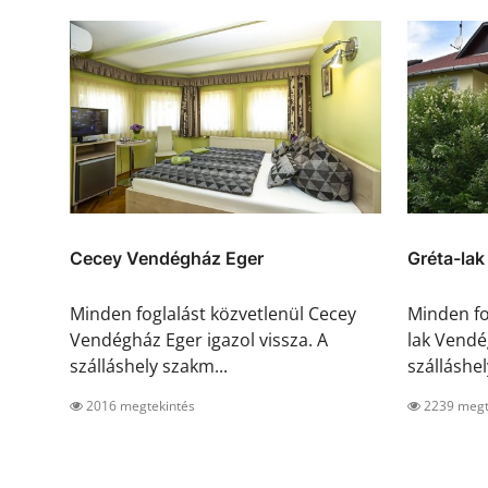
Cecey Vendégház Eger
Gréta-la
Minden foglalást közvetlenül Cecey
Minden fo
Vendégház Eger igazol vissza. A
lak Vendé
szálláshely szakm...
szálláshely
2016 megtekintés
2239 megt