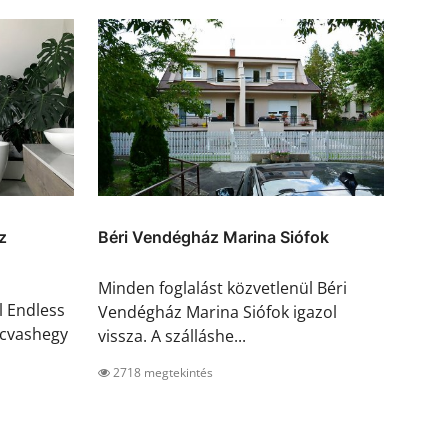
z
Béri Vendégház Marina Siófok
Minden foglalást közvetlenül Béri
l Endless
Vendégház Marina Siófok igazol
cvashegy
vissza. A szálláshe...
2718 megtekintés