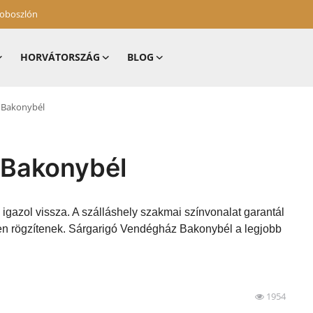
zoboszlón
HORVÁTORSZÁG
BLOG
 Bakonybél
 Bakonybél
igazol vissza. A szálláshely szakmai színvonalat garantál
ben rögzítenek. Sárgarigó Vendégház Bakonybél a legjobb
1954