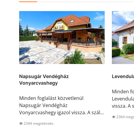
Napsugár Vendégház
Levendul
Vonyarcvashegy
Minden fo
Minden foglalást közvetlenül
Levendula
Napsugár Vendégház
vissza. A s
Vonyarcvashegy igazol vissza. A szál...
2364 megt
2344 megtekintés