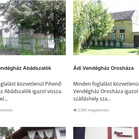
endégház Abádszalók
Ádi Vendégház Orosháza
glalást közvetlenül Pihenő
Minden foglalást közvetlenü
 Abádszalók igazol vissza.
Vendégház Orosháza igazol 
l...
szálláshely sza...
ekintés
2388 megtekintés