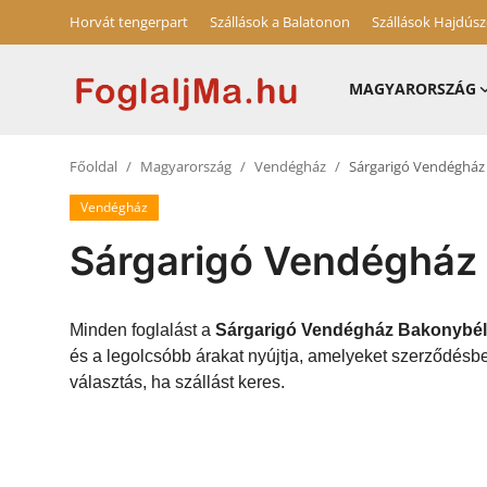
Horvát tengerpart
Szállások a Balatonon
Szállások Hajdús
MAGYARORSZÁG
Horvát tengerpart
Főoldal
Magyarország
Vendégház
Sárgarigó Vendégház
Magyarország
Vendégház
Horvátország
Sárgarigó Vendégház
Szállások a Balatonon
Szállások Hajdúszoboszlón
Minden foglalást a
Sárgarigó Vendégház Bakonybél
és a legolcsóbb árakat nyújtja, amelyeket szerződés
Blog
választás, ha szállást keres.