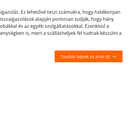
zaigazolás. Ez lehetővé teszi számukra, hogy hatékonyan
 visszaigazolások alapján pontosan tudják, hogy hány
zobákkal és az egyéb szolgáltatásokkal. Ezenkívül a
kenységben is, mert a szálláshelyek fel tudnak készülni a
További képek és árak itt!