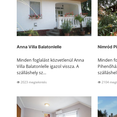
Anna Villa Balatonlelle
Nimród P
Minden foglalást közvetlenül Anna
Minden fo
Villa Balatonlelle igazol vissza. A
Pihenőház
szálláshely sz...
szálláshel.
2023 megtekintés
2104 megt