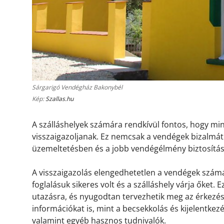
Sárgarigó Vendégház Bakonybél
Kép:
Szallas.hu
A szálláshelyek számára rendkívül fontos, hogy m
visszaigazoljanak. Ez nemcsak a vendégek bizalmát 
üzemeltetésben és a jobb vendégélmény biztosítá
A visszaigazolás elengedhetetlen a vendégek számá
foglalásuk sikeres volt és a szálláshely várja őket.
utazásra, és nyugodtan tervezhetik meg az érkezésü
információkat is, mint a becsekkolás és kijelentkez
valamint egyéb hasznos tudnivalók.