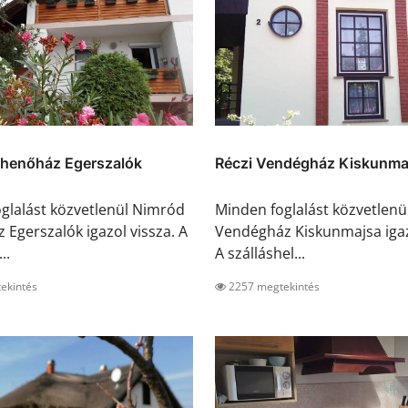
ihenőház Egerszalók
Réczi Vendégház Kiskunma
glalást közvetlenül Nimród
Minden foglalást közvetlenü
 Egerszalók igazol vissza. A
Vendégház Kiskunmajsa igaz
..
A szálláshel...
ekintés
2257 megtekintés