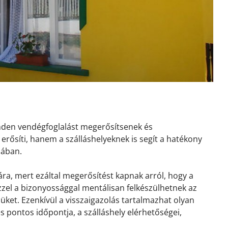
inden vendégfoglalást megerősítsenek és
erősíti, hanem a szálláshelyeknek is segít a hatékony
sában.
ra, mert ezáltal megerősítést kapnak arról, hogy a
 Ezzel a bizonyossággal mentálisan felkészülhetnek az
ket. Ezenkívül a visszaigazolás tartalmazhat olyan
és pontos időpontja, a szálláshely elérhetőségei,