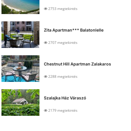
2753 megtekintés
Zita Apartman*** Balatonlelle
2707 megtekintés
Chestnut Hill Apartman Zalakaros
2288 megtekintés
Szalajka Ház Váraszó
2179 megtekintés