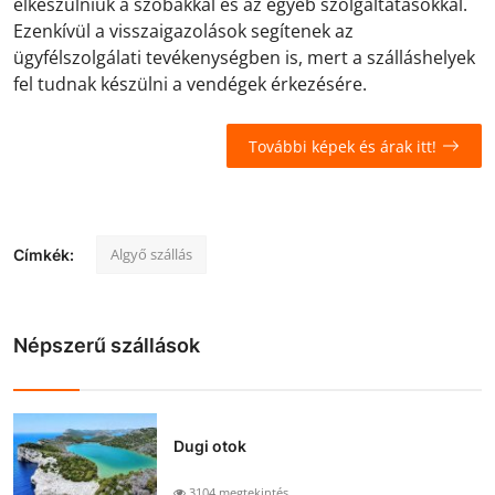
elkészülniük a szobákkal és az egyéb szolgáltatásokkal.
Ezenkívül a visszaigazolások segítenek az
ügyfélszolgálati tevékenységben is, mert a szálláshelyek
fel tudnak készülni a vendégek érkezésére.
További képek és árak itt!
Algyő szállás
Címkék:
Népszerű szállások
Dugi otok
3104 megtekintés