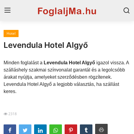
Hotel
Horvát tengerpart
Levendula Hotel Algyő
Magyarország
Minden foglalást a
Levendula Hotel Algyő
igazol vissza. A
Horvátország
szálláshely szakmai színvonalat garantál és a legolcsóbb
árakat nyújtja, amelyeket szerződésben rögzítenek.
Szállások a Balatonon
Levendula Hotel Algyő a legjobb választás, ha szállást
Szállások Hajdúszoboszlón
keres.
Blog
2318