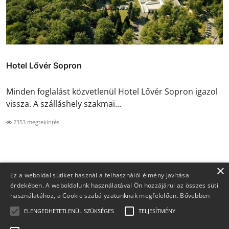
Hotel Lővér Sopron
Minden foglalást közvetlenül Hotel Lővér Sopron igazol
vissza. A szálláshely szakmai...
2353 megtekintés
×
Ez a weboldal sütiket használ a felhasználói élmény javítása
érdekében. A weboldalunk használatával Ön hozzájárul az összes süti
használatához, a Cookie szabályzatunknak megfelelően.
Bővebben
ELENGEDHETETLENÜL SZÜKSÉGES
TELJESÍTMÉNY