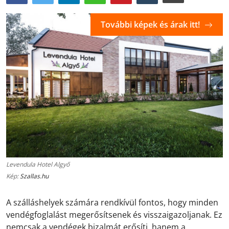
További képek és árak itt!
Levendula Hotel Algyő
Kép:
Szallas.hu
A szálláshelyek számára rendkívül fontos, hogy minden
vendégfoglalást megerősítsenek és visszaigazoljanak. Ez
nemcsak a vendégek bizalmát erősíti, hanem a