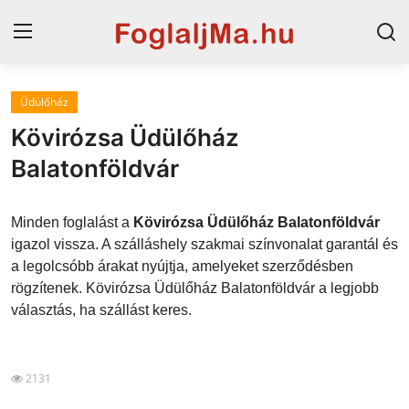
Üdülőház
Magyarország
Kövirózsa Üdülőház
Horvát tengerpart
Balatonföldvár
Szállások a Balatonon
Minden foglalást a
Kövirózsa Üdülőház Balatonföldvár
Horvátország
igazol vissza. A szálláshely szakmai színvonalat garantál és
a legolcsóbb árakat nyújtja, amelyeket szerződésben
Szállások Hajdúszoboszlón
rögzítenek. Kövirózsa Üdülőház Balatonföldvár a legjobb
választás, ha szállást keres.
Blog
2131