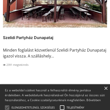
Szelidi Partyház Dunapataj
Minden foglalást közvetlenül Szelidi Partyház Dunapataj
igazol vissza. A szálláshely...
2391 megtekintés
×
Ez a weboldal sütiket használ a felhasználói élmény javítása
érdekében. A weboldalunk használatával Ön hozzájárul az összes süti
használatához, a Cookie szabályzatunknak megfelelően.
Bővebben
ELENGEDHETETLENÜL SZÜKSÉGES
TELJESÍTMÉNY