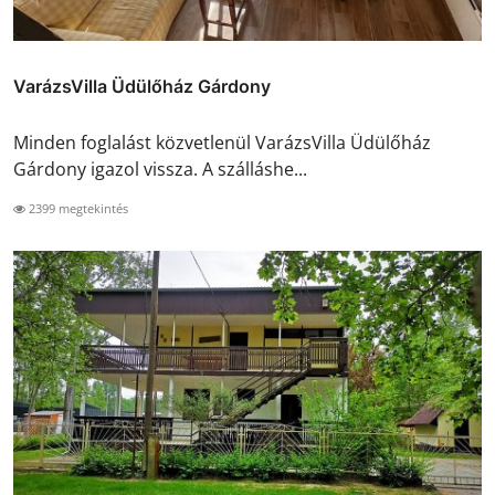
VarázsVilla Üdülőház Gárdony
Minden foglalást közvetlenül VarázsVilla Üdülőház
Gárdony igazol vissza. A szálláshe...
2399 megtekintés