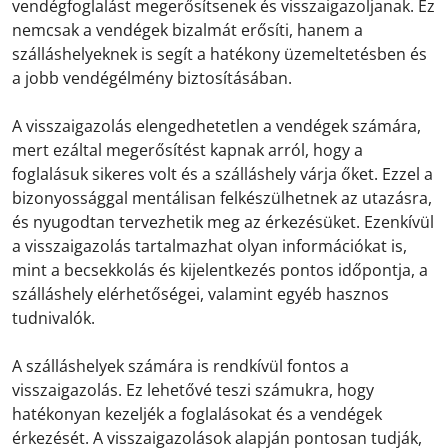
vendégfoglalást megerősítsenek és visszaigazoljanak. Ez
nemcsak a vendégek bizalmát erősíti, hanem a
szálláshelyeknek is segít a hatékony üzemeltetésben és
a jobb vendégélmény biztosításában.
A visszaigazolás elengedhetetlen a vendégek számára,
mert ezáltal megerősítést kapnak arról, hogy a
foglalásuk sikeres volt és a szálláshely várja őket. Ezzel a
bizonyossággal mentálisan felkészülhetnek az utazásra,
és nyugodtan tervezhetik meg az érkezésüket. Ezenkívül
a visszaigazolás tartalmazhat olyan információkat is,
mint a becsekkolás és kijelentkezés pontos időpontja, a
szálláshely elérhetőségei, valamint egyéb hasznos
tudnivalók.
A szálláshelyek számára is rendkívül fontos a
visszaigazolás. Ez lehetővé teszi számukra, hogy
hatékonyan kezeljék a foglalásokat és a vendégek
érkezését. A visszaigazolások alapján pontosan tudják,