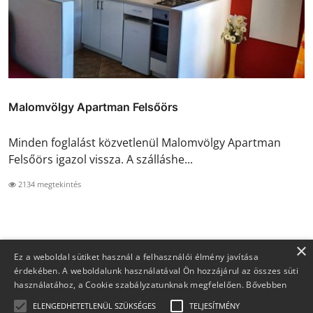
Malomvölgy Apartman Felsőörs
Minden foglalást közvetlenül Malomvölgy Apartman
Felsőörs igazol vissza. A szálláshe...
2134 megtekintés
×
Ez a weboldal sütiket használ a felhasználói élmény javítása
érdekében. A weboldalunk használatával Ön hozzájárul az összes süti
használatához, a Cookie szabályzatunknak megfelelően.
Bővebben
ELENGEDHETETLENÜL SZÜKSÉGES
TELJESÍTMÉNY