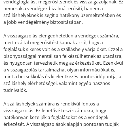
vendégfoglalást megerősítsenek és visszaigazoljanak. Ez
nemcsak a vendégek bizalmát erősíti, hanem a
szálláshelyeknek is segít a hatékony üzemeltetésben és
a jobb vendégélmény biztosításában.
A visszaigazolás elengedhetetlen a vendégek számára,
mert ezáltal megerősítést kapnak arról, hogy a
foglalásuk sikeres volt és a szálláshely várja őket. Ezzel a
bizonyossággal mentálisan felkészülhetnek az utazásra,
és nyugodtan tervezhetik meg az érkezésüket. Ezenkívül
a visszaigazolás tartalmazhat olyan információkat is,
mint a becsekkolás és kijelentkezés pontos időpontja, a
szálláshely elérhetőségei, valamint egyéb hasznos
tudnivalók.
A szálláshelyek számára is rendkívül fontos a
visszaigazolás. Ez lehetővé teszi számukra, hogy
hatékonyan kezeljék a foglalásokat és a vendégek
érkezését. A visszaigazolások alapján pontosan tudják,