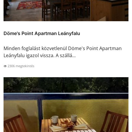
Döme's Point Apartman Leányfalu
Minden foglalást közvetlenül Döme's Point Apartman
Leányfalu igazol vissza. A szállá...
2306 megtekintés