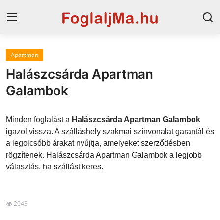
Apartman
Magyarország
Halászcsárda Apartman
Horvát tengerpart
Galambok
Horvátország
Minden foglalást a
Halászcsárda Apartman Galambok
Szállások a Balatonon
igazol vissza. A szálláshely szakmai színvonalat garantál és
a legolcsóbb árakat nyújtja, amelyeket szerződésben
Szállások Hajdúszoboszlón
rögzítenek. Halászcsárda Apartman Galambok a legjobb
választás, ha szállást keres.
Blog
2043