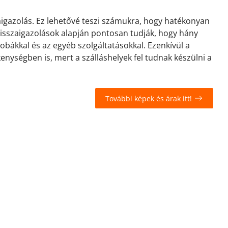
zaigazolás. Ez lehetővé teszi számukra, hogy hatékonyan
 visszaigazolások alapján pontosan tudják, hogy hány
zobákkal és az egyéb szolgáltatásokkal. Ezenkívül a
kenységben is, mert a szálláshelyek fel tudnak készülni a
További képek és árak itt!