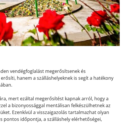
inden vendégfoglalást megerősítsenek és
erősíti, hanem a szálláshelyeknek is segít a hatékony
sában.
ra, mert ezáltal megerősítést kapnak arról, hogy a
 Ezzel a bizonyossággal mentálisan felkészülhetnek az
ket. Ezenkívül a visszaigazolás tartalmazhat olyan
és pontos időpontja, a szálláshely elérhetőségei,