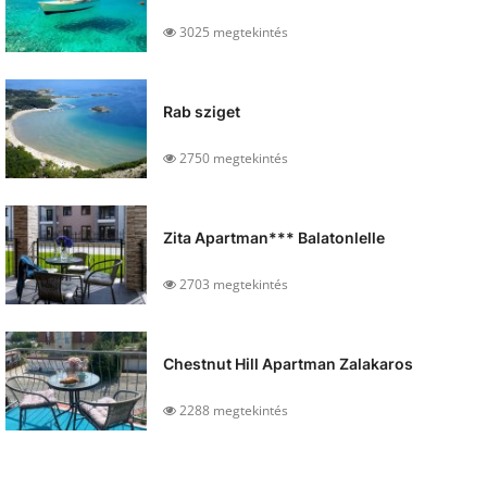
3025 megtekintés
Rab sziget
2750 megtekintés
Zita Apartman*** Balatonlelle
2703 megtekintés
Chestnut Hill Apartman Zalakaros
2288 megtekintés