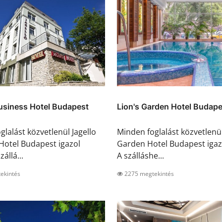
usiness Hotel Budapest
Lion's Garden Hotel Budape
glalást közvetlenül Jagello
Minden foglalást közvetlenül
Hotel Budapest igazol
Garden Hotel Budapest igazo
zállá...
A szálláshe...
ekintés
2275 megtekintés