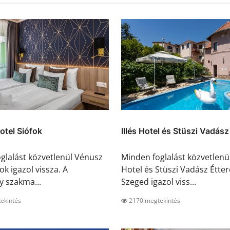
tel Siófok
Illés Hotel és Stüszi Vadász 
glalást közvetlenül Vénusz
Minden foglalást közvetlenül 
ok igazol vissza. A
Hotel és Stüszi Vadász Étte
y szakma...
Szeged igazol viss...
ekintés
2170 megtekintés