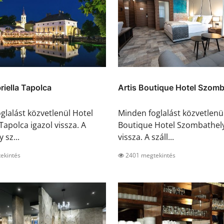
riella Tapolca
Artis Boutique Hotel Szomb
glalást közvetlenül Hotel
Minden foglalást közvetlenül
Tapolca igazol vissza. A
Boutique Hotel Szombathely
 sz...
vissza. A száll...
ekintés
2401 megtekintés