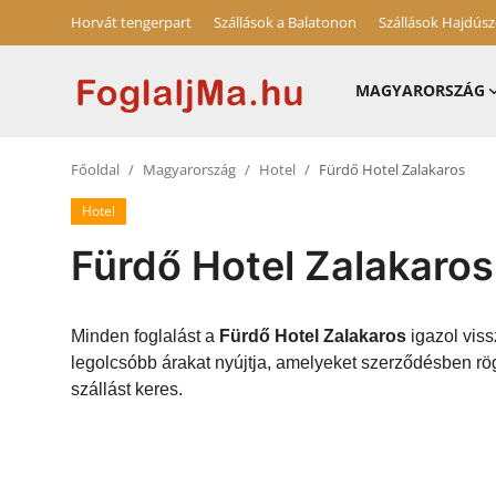
Horvát tengerpart
Szállások a Balatonon
Szállások Hajdús
MAGYARORSZÁG
Magyarország
Főoldal
Magyarország
Hotel
Fürdő Hotel Zalakaros
Horvát tengerpart
Hotel
Horvátország
Fürdő Hotel Zalakaros
Szállások a Balatonon
Szállások Hajdúszoboszlón
Minden foglalást a
Fürdő Hotel Zalakaros
igazol viss
legolcsóbb árakat nyújtja, amelyeket szerződésben rög
Blog
szállást keres.