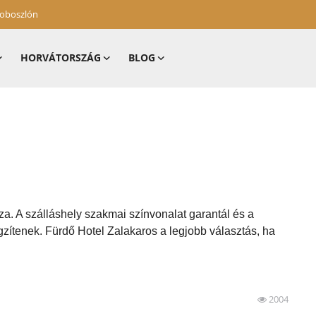
zoboszlón
HORVÁTORSZÁG
BLOG
za. A szálláshely szakmai színvonalat garantál és a
zítenek. Fürdő Hotel Zalakaros a legjobb választás, ha
2004