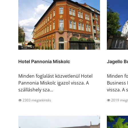
Hotel Pannonia Miskolc
Jagello B
Minden foglalást közvetlenül Hotel
Minden fo
Pannonia Miskolc igazol vissza. A
Business 
szálláshely sza...
vissza. A s
2303 megtekintés
2019 megt