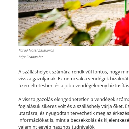
Fürdő Hotel Zalakaros
Kép:
Szallas.hu
A szálláshelyek számára rendkívül fontos, hogy m
visszaigazoljanak. Ez nemcsak a vendégek bizalmát 
üzemeltetésben és a jobb vendégélmény biztosítá
A visszaigazolás elengedhetetlen a vendégek számá
foglalásuk sikeres volt és a szálláshely várja őket.
utazásra, és nyugodtan tervezhetik meg az érkezésü
információkat is, mint a becsekkolás és kijelentkez
valamint egyéb hasznos tudnivalók.