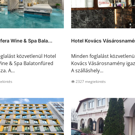
ifera Wine & Spa Bala...
Hotel Kovács Vásárosnamé
glalást közvetlenül Hotel
Minden foglalást közvetlenü
Wine & Spa Balatonfüred
Kovács Vásárosnamény igazo
za. A...
A szálláshely...
ekintés
2327 megtekintés