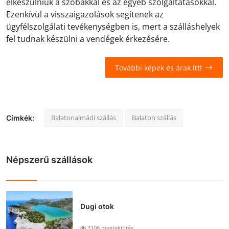
elkészülniük a szobákkal és az egyéb szolgáltatásokkal.
Ezenkívül a visszaigazolások segítenek az
ügyfélszolgálati tevékenységben is, mert a szálláshelyek
fel tudnak készülni a vendégek érkezésére.
További képek és árak itt!
Balatonalmádi szállás
Balaton szállás
Címkék:
Népszerű szállások
Dugi otok
3106 megtekintés