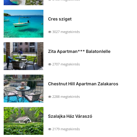
Cres sziget
3027 megtekintés
Zita Apartman*** Balatonlelle
2707 megtekintés
Chestnut Hill Apartman Zalakaros
2288 megtekintés
Szalajka Ház Váraszó
2179 megtekintés