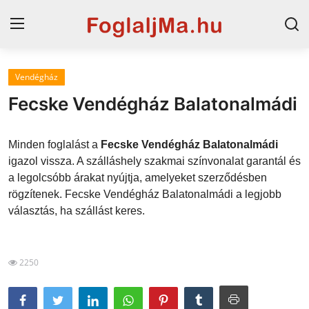
Vendégház
Horvát tengerpart
Fecske Vendégház Balatonalmádi
Magyarország
Minden foglalást a
Fecske Vendégház Balatonalmádi
Szállások a Balatonon
igazol vissza. A szálláshely szakmai színvonalat garantál és
a legolcsóbb árakat nyújtja, amelyeket szerződésben
Horvátország
rögzítenek. Fecske Vendégház Balatonalmádi a legjobb
Blog
választás, ha szállást keres.
Szállások Hajdúszoboszlón
2250