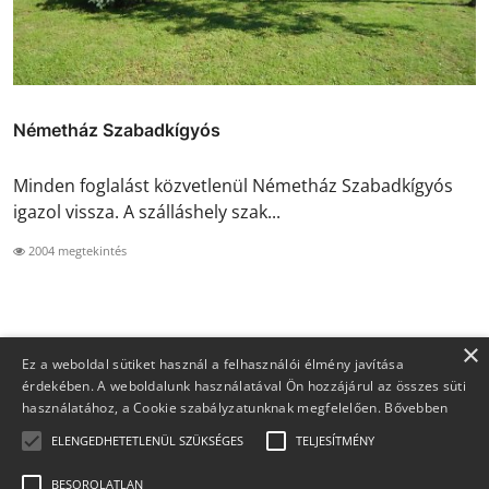
Németház Szabadkígyós
Minden foglalást közvetlenül Németház Szabadkígyós
igazol vissza. A szálláshely szak...
2004 megtekintés
×
Ez a weboldal sütiket használ a felhasználói élmény javítása
érdekében. A weboldalunk használatával Ön hozzájárul az összes süti
használatához, a Cookie szabályzatunknak megfelelően.
Bővebben
ELENGEDHETETLENÜL SZÜKSÉGES
TELJESÍTMÉNY
BESOROLATLAN