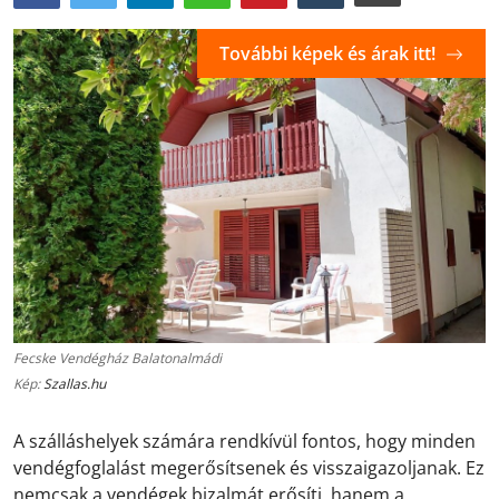
További képek és árak itt!
Fecske Vendégház Balatonalmádi
Kép:
Szallas.hu
A szálláshelyek számára rendkívül fontos, hogy minden
vendégfoglalást megerősítsenek és visszaigazoljanak. Ez
nemcsak a vendégek bizalmát erősíti, hanem a