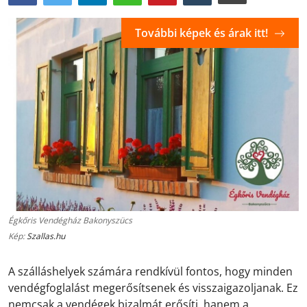
További képek és árak itt!
Égkőris Vendégház Bakonyszücs
Kép:
Szallas.hu
A szálláshelyek számára rendkívül fontos, hogy minden
vendégfoglalást megerősítsenek és visszaigazoljanak. Ez
nemcsak a vendégek bizalmát erősíti, hanem a