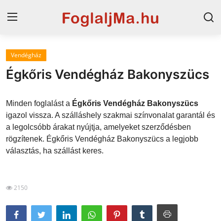
Vendégház
Magyarország
Égkőris Vendégház Bakonyszücs
Horvát tengerpart
Minden foglalást a
Égkőris Vendégház Bakonyszücs
Horvátország
igazol vissza. A szálláshely szakmai színvonalat garantál és
a legolcsóbb árakat nyújtja, amelyeket szerződésben
Szállások a Balatonon
rögzítenek. Égkőris Vendégház Bakonyszücs a legjobb
Szállások Hajdúszoboszlón
választás, ha szállást keres.
Blog
2150