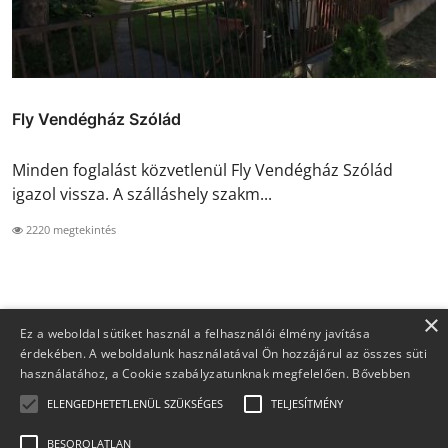
Fly Vendégház Szólád
Minden foglalást közvetlenül Fly Vendégház Szólád
igazol vissza. A szálláshely szakm...
2220 megtekintés
×
Ez a weboldal sütiket használ a felhasználói élmény javítása
érdekében. A weboldalunk használatával Ön hozzájárul az összes süti
használatához, a Cookie szabályzatunknak megfelelően.
Bővebben
ELENGEDHETETLENÜL SZÜKSÉGES
TELJESÍTMÉNY
BESOROLATLAN