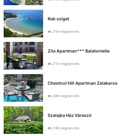
Rab sziget
2754 megtekintés
Zita Apartman*** Balatonlelle
2710 megtekintés
Chestnut Hill Apartman Zalakaros
2288 megtekintés
Szalajka Ház Váraszó
2180 megtekintés