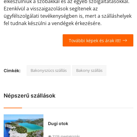
elkészülniük a szobákkal és az egyéb szolgáltatásokkal.
Ezenkívül a visszaigazolások segítenek az
ügyfélszolgálati tevékenységben is, mert a szálláshelyek
fel tudnak készülni a vendégek érkezésére.
További képek és árak itt!
Bakonyszücs szállás
Bakony szállás
Címkék:
Népszerű szállások
Dugi otok
3106 megtekintés