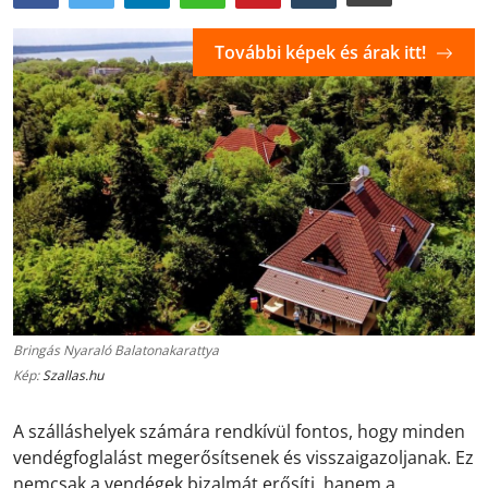
További képek és árak itt!
Bringás Nyaraló Balatonakarattya
Kép:
Szallas.hu
A szálláshelyek számára rendkívül fontos, hogy minden
vendégfoglalást megerősítsenek és visszaigazoljanak. Ez
nemcsak a vendégek bizalmát erősíti, hanem a