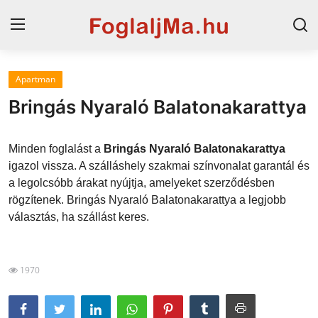
Apartman
Horvát tengerpart
Bringás Nyaraló Balatonakarattya
Magyarország
Minden foglalást a
Bringás Nyaraló Balatonakarattya
Horvátország
igazol vissza. A szálláshely szakmai színvonalat garantál és
a legolcsóbb árakat nyújtja, amelyeket szerződésben
Szállások a Balatonon
rögzítenek. Bringás Nyaraló Balatonakarattya a legjobb
Szállások Hajdúszoboszlón
választás, ha szállást keres.
Blog
1970