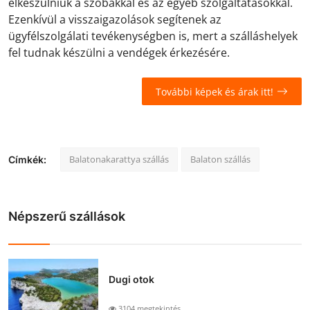
elkészülniük a szobákkal és az egyéb szolgáltatásokkal.
Ezenkívül a visszaigazolások segítenek az
ügyfélszolgálati tevékenységben is, mert a szálláshelyek
fel tudnak készülni a vendégek érkezésére.
További képek és árak itt!
Balatonakarattya szállás
Balaton szállás
Címkék:
Népszerű szállások
Dugi otok
3104 megtekintés