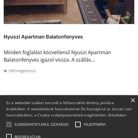
Nyuszi Apartman Balatonfenyves
Minden foglalást közvetlenül Nyuszi Apartman
Balatonfenyves igazol vissza. A szállás...
1995 megtekintés
×
Ez a weboldal sütiket használ a felhasználói élmény javítása
érdekében. A weboldalunk használatával Ön hozzájárul az összes süti
használatához, a Cookie szabályzatunknak megfelelően.
Bővebben
ELENGEDHETETLENÜL SZÜKSÉGES
TELJESÍTMÉNY
BESOROLATLAN