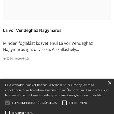
La vor Vendégház Nagymaros
Minden foglalást közvetlenül La vor Vendégház
Nagymaros igazol vissza. A szálláshely...
2364 megtekintés
×
Ez a weboldal sütiket használ a felhasználói élmény javítása
érdekében. A weboldalunk használatával Ön hozzájárul az összes süti
használatához, a Cookie szabályzatunknak megfelelően.
Bővebben
ELENGEDHETETLENÜL SZÜKSÉGES
TELJESÍTMÉNY
BESOROLATLAN