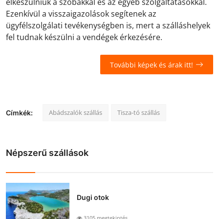
elkészülniük a szobákkal és az egyéb szolgáltatásokkal.
Ezenkívül a visszaigazolások segítenek az
ügyfélszolgálati tevékenységben is, mert a szálláshelyek
fel tudnak készülni a vendégek érkezésére.
További képek és árak itt!
Abádszalók szállás
Tisza-tó szállás
Címkék:
Népszerű szállások
Dugi otok
3105 megtekintés