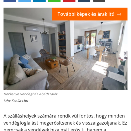
További képek és árak itt!
Berkenye Vendégház Abádszalók
Kép:
Szallas.hu
A szálláshelyek számára rendkívül fontos, hogy minden
vendégfoglalást megerősítsenek és visszaigazoljanak. Ez
nemcsak a vendégek bizalmát erősíti, hanem a