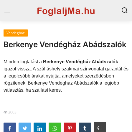
Vendégház
Magyarország
Berkenye Vendégház Abádszalók
Horvát tengerpart
Minden foglalást a
Berkenye Vendégház Abádszalók
Szállások a Balatonon
igazol vissza. A szálláshely szakmai színvonalat garantál és
a legolcsóbb árakat nyújtja, amelyeket szerződésben
Horvátország
rögzítenek. Berkenye Vendégház Abádszalók a legjobb
Blog
választás, ha szállást keres.
Szállások Hajdúszoboszlón
2003