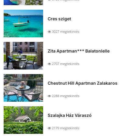
Cres sziget
3027 megtekintés
Zita Apartman*** Balatonlelle
2707 megtekintés
Chestnut Hill Apartman Zalakaros
2288 megtekintés
Szalajka Ház Váraszó
2179 megtekintés