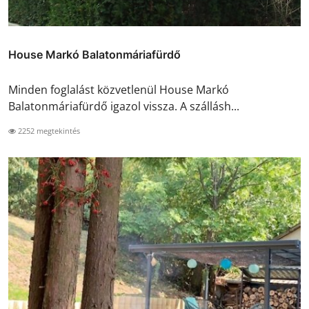
House Markó Balatonmáriafürdő
Minden foglalást közvetlenül House Markó
Balatonmáriafürdő igazol vissza. A szállásh...
2252 megtekintés