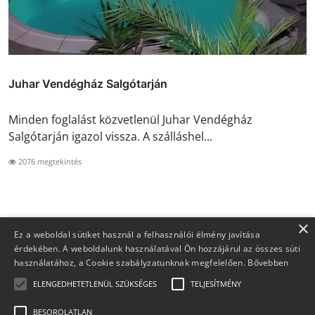
Juhar Vendégház Salgótarján
Minden foglalást közvetlenül Juhar Vendégház
Salgótarján igazol vissza. A szálláshel...
2076 megtekintés
×
Ez a weboldal sütiket használ a felhasználói élmény javítása
érdekében. A weboldalunk használatával Ön hozzájárul az összes süti
használatához, a Cookie szabályzatunknak megfelelően.
Bővebben
ELENGEDHETETLENÜL SZÜKSÉGES
TELJESÍTMÉNY
BESOROLATLAN