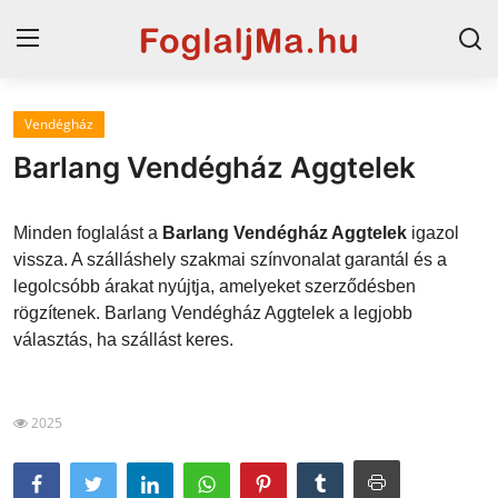
Vendégház
Magyarország
Barlang Vendégház Aggtelek
Horvát tengerpart
Minden foglalást a
Barlang Vendégház Aggtelek
igazol
Szállások a Balatonon
vissza. A szálláshely szakmai színvonalat garantál és a
legolcsóbb árakat nyújtja, amelyeket szerződésben
Horvátország
rögzítenek. Barlang Vendégház Aggtelek a legjobb
Blog
választás, ha szállást keres.
Szállások Hajdúszoboszlón
2025