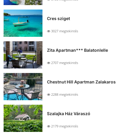
Cres sziget
3027 megtekintés
Zita Apartman*** Balatonlelle
2707 megtekintés
Chestnut Hill Apartman Zalakaros
2288 megtekintés
Szalajka Ház Váraszó
2179 megtekintés