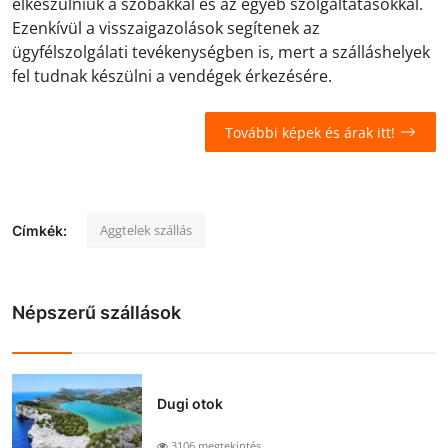
elkészülniük a szobákkal és az egyéb szolgáltatásokkal.
Ezenkívül a visszaigazolások segítenek az
ügyfélszolgálati tevékenységben is, mert a szálláshelyek
fel tudnak készülni a vendégek érkezésére.
További képek és árak itt!
Aggtelek szállás
Címkék:
Népszerű szállások
Dugi otok
3106 megtekintés