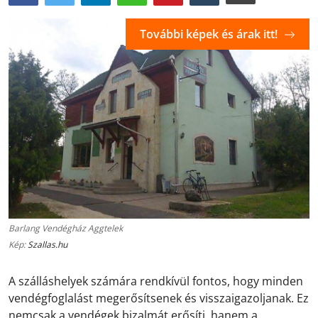
További képek és árak itt!
Barlang Vendégház Aggtelek
Kép:
Szallas.hu
A szálláshelyek számára rendkívül fontos, hogy minden
vendégfoglalást megerősítsenek és visszaigazoljanak. Ez
nemcsak a vendégek bizalmát erősíti, hanem a