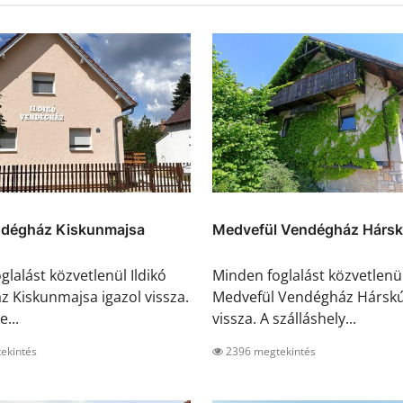
endégház Kiskunmajsa
Medvefül Vendégház Hársk
lalást közvetlenül Ildikó
Minden foglalást közvetlenü
 Kiskunmajsa igazol vissza.
Medvefül Vendégház Hárskút
e...
vissza. A szálláshely...
ekintés
2396 megtekintés