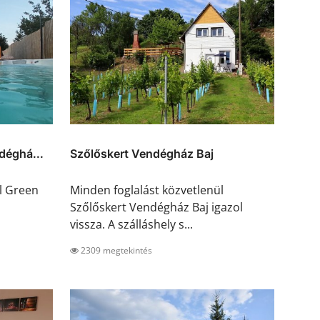
déghá...
Szőlőskert Vendégház Baj
l Green
Minden foglalást közvetlenül
Szőlőskert Vendégház Baj igazol
vissza. A szálláshely s...
2309 megtekintés