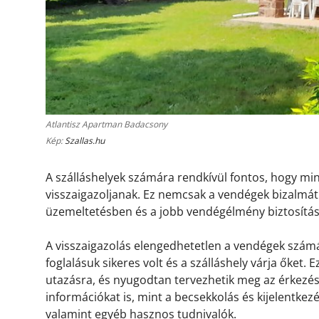
Atlantisz Apartman Badacsony
Kép:
Szallas.hu
A szálláshelyek számára rendkívül fontos, hogy m
visszaigazoljanak. Ez nemcsak a vendégek bizalmát 
üzemeltetésben és a jobb vendégélmény biztosítá
A visszaigazolás elengedhetetlen a vendégek számá
foglalásuk sikeres volt és a szálláshely várja őket.
utazásra, és nyugodtan tervezhetik meg az érkezésü
információkat is, mint a becsekkolás és kijelentkez
valamint egyéb hasznos tudnivalók.