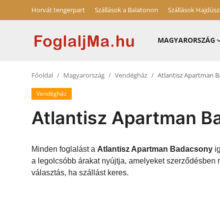
Horvát tengerpart
Szállások a Balatonon
Szállások Hajdús
MAGYARORSZÁG
Magyarország
Főoldal
Magyarország
Vendégház
Atlantisz Apartman 
Horvát tengerpart
Vendégház
Szállások a Balatonon
Atlantisz Apartman 
Horvátország
Blog
Minden foglalást a
Atlantisz Apartman Badacsony
ig
a legolcsóbb árakat nyújtja, amelyeket szerződésben 
Szállások Hajdúszoboszlón
választás, ha szállást keres.