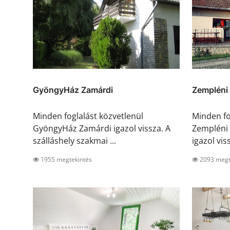
GyöngyHáz Zamárdi
Zempléni
Minden foglalást közvetlenül
Minden fo
GyöngyHáz Zamárdi igazol vissza. A
Zempléni
szálláshely szakmai ...
igazol vis
1955 megtekintés
2093 megt