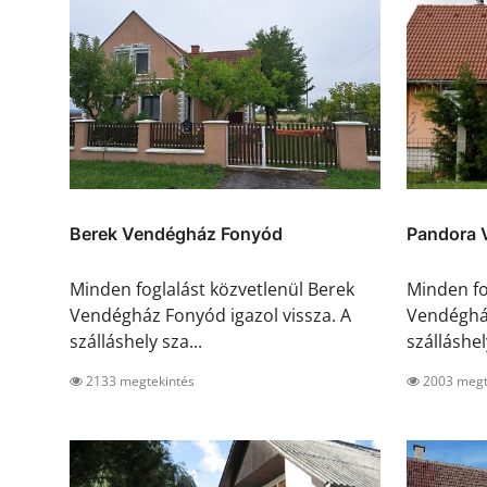
Berek Vendégház Fonyód
Pandora 
Minden foglalást közvetlenül Berek
Minden fo
Vendégház Fonyód igazol vissza. A
Vendégház
szálláshely sza...
szálláshely
2133 megtekintés
2003 megt