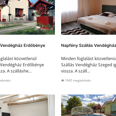
 Vendégház Erdőbénye
Napfény Szállás Vendéghá
glalást közvetlenül
Minden foglalást közvetlenü
 Vendégház Erdőbénye
Szállás Vendégház Szeged i
sza. A szálláshe...
vissza. A száll...
ekintés
1945 megtekintés