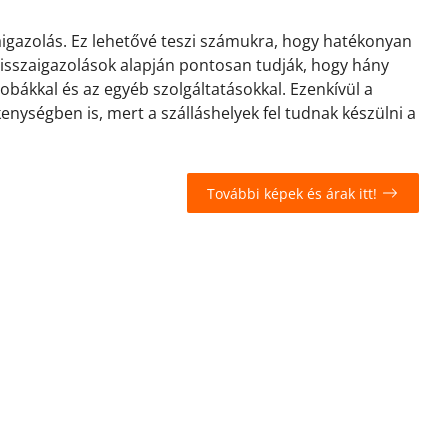
zaigazolás. Ez lehetővé teszi számukra, hogy hatékonyan
 visszaigazolások alapján pontosan tudják, hogy hány
zobákkal és az egyéb szolgáltatásokkal. Ezenkívül a
kenységben is, mert a szálláshelyek fel tudnak készülni a
További képek és árak itt!