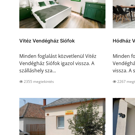
Vitéz Vendégház Siófok
Hódház V
Minden foglalást közvetlenül Vitéz
Minden fo
Vendégház Siófok igazol vissza. A
Vendéghá
szálláshely sza...
vissza. A s
2355 megtekintés
2267 megt