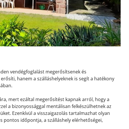
inden vendégfoglalást megerősítsenek és
erősíti, hanem a szálláshelyeknek is segít a hatékony
sában.
ra, mert ezáltal megerősítést kapnak arról, hogy a
 Ezzel a bizonyossággal mentálisan felkészülhetnek az
ket. Ezenkívül a visszaigazolás tartalmazhat olyan
és pontos időpontja, a szálláshely elérhetőségei,