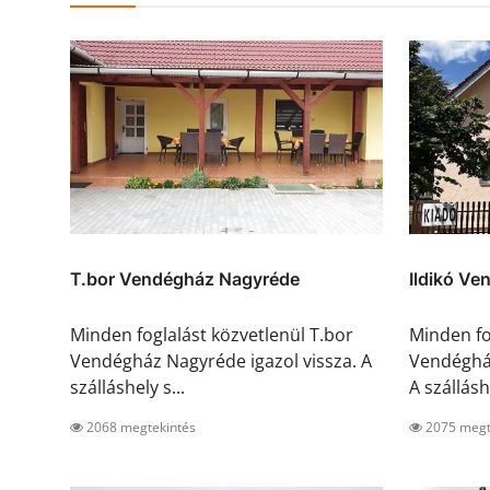
T.bor Vendégház Nagyréde
Ildikó V
Minden foglalást közvetlenül T.bor
Minden fog
Vendégház Nagyréde igazol vissza. A
Vendégház
szálláshely s...
A szállásh
2068 megtekintés
2075 megt