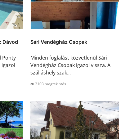
z Dávod
Sári Vendégház Csopak
l Ponty-
Minden foglalást közvetlenül Sári
igazol
Vendégház Csopak igazol vissza. A
szálláshely szak...
2103 megtekintés