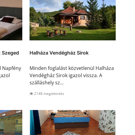
z Szeged
Halháza Vendégház Sirok
l Napfény
Minden foglalást közvetlenül Halháza
gazol
Vendégház Sirok igazol vissza. A
szálláshely sz...
2148 megtekintés