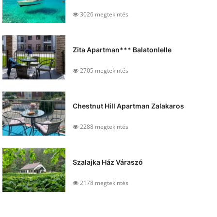
3026 megtekintés
Zita Apartman*** Balatonlelle
2705 megtekintés
Chestnut Hill Apartman Zalakaros
2288 megtekintés
Szalajka Ház Váraszó
2178 megtekintés