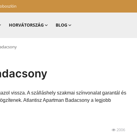
zoboszlón
HORVÁTORSZÁG
BLOG
Badacsony
Badacsony
azol vissza. A szálláshely szakmai színvonalat garantál és
rögzítenek. Atlantisz Apartman Badacsony a legjobb
2006