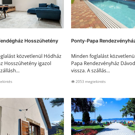
endégház Hosszúhetény
Ponty-Papa Rendezvényhá
glalást közvetlenül Hódház
Minden foglalást közvetlenü
z Hosszúhetény igazol
Papa Rendezvényház Dávod 
zállásh...
vissza. A szállás...
ekintés
2053 megtekintés