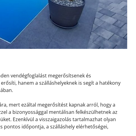
inden vendégfoglalást megerősítsenek és
erősíti, hanem a szálláshelyeknek is segít a hatékony
sában.
ra, mert ezáltal megerősítést kapnak arról, hogy a
 Ezzel a bizonyossággal mentálisan felkészülhetnek az
ket. Ezenkívül a visszaigazolás tartalmazhat olyan
és pontos időpontja, a szálláshely elérhetőségei,