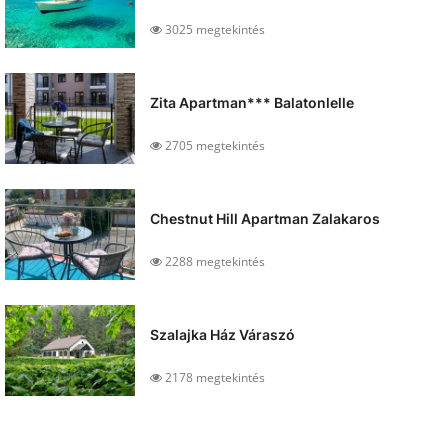
3025 megtekintés
Zita Apartman*** Balatonlelle
2705 megtekintés
Chestnut Hill Apartman Zalakaros
2288 megtekintés
Szalajka Ház Váraszó
2178 megtekintés