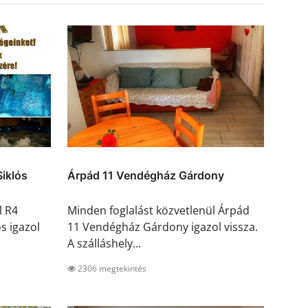
iklós
Árpád 11 Vendégház Gárdony
l R4
Minden foglalást közvetlenül Árpád
s igazol
11 Vendégház Gárdony igazol vissza.
A szálláshely...
2306 megtekintés