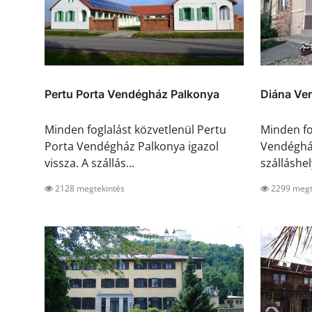
Pertu Porta Vendégház Palkonya
Diána Ve
Minden foglalást közvetlenül Pertu
Minden fo
Porta Vendégház Palkonya igazol
Vendégház
vissza. A szállás...
szálláshely
2128 megtekintés
2299 megt