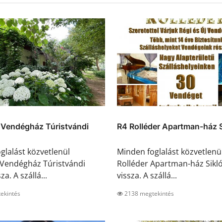
 Vendégház Túristvándi
R4 Rolléder Apartman-ház S
glalást közvetlenül
Minden foglalást közvetlenü
 Vendégház Túristvándi
Rolléder Apartman-ház Sikló
za. A szállá...
vissza. A szállá...
ekintés
2138 megtekintés