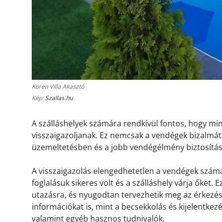
Koren Villa Akasztó
Kép:
Szallas.hu
A szálláshelyek számára rendkívül fontos, hogy m
visszaigazoljanak. Ez nemcsak a vendégek bizalmát 
üzemeltetésben és a jobb vendégélmény biztosítá
A visszaigazolás elengedhetetlen a vendégek számá
foglalásuk sikeres volt és a szálláshely várja őket.
utazásra, és nyugodtan tervezhetik meg az érkezésü
információkat is, mint a becsekkolás és kijelentkez
valamint egyéb hasznos tudnivalók.