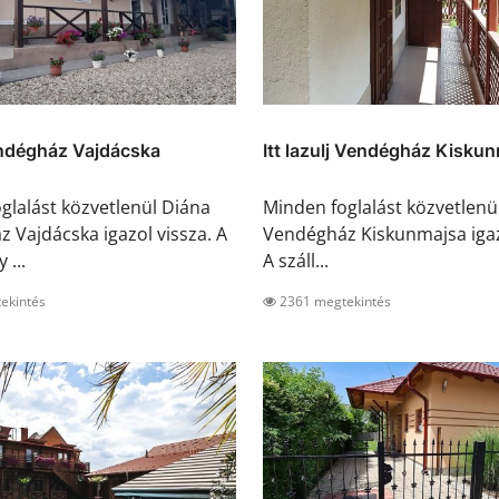
ndégház Vajdácska
Itt lazulj Vendégház Kisku
glalást közvetlenül Diána
Minden foglalást közvetlenül 
 Vajdácska igazol vissza. A
Vendégház Kiskunmajsa igaz
 ...
A száll...
ekintés
2361 megtekintés