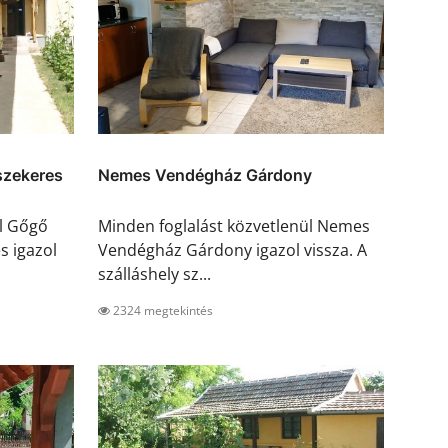
szekeres
Nemes Vendégház Gárdony
ül Gőgő
Minden foglalást közvetlenül Nemes
s igazol
Vendégház Gárdony igazol vissza. A
szálláshely sz...
2324 megtekintés