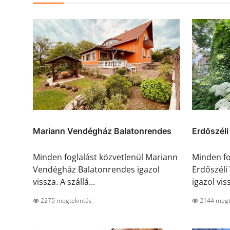
Mariann Vendégház Balatonrendes
Erdőszéli
Minden foglalást közvetlenül Mariann
Minden fo
Vendégház Balatonrendes igazol
Erdőszéli
vissza. A szállá...
igazol viss
2275 megtekintés
2144 megt