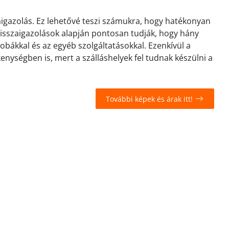
zaigazolás. Ez lehetővé teszi számukra, hogy hatékonyan
 visszaigazolások alapján pontosan tudják, hogy hány
zobákkal és az egyéb szolgáltatásokkal. Ezenkívül a
kenységben is, mert a szálláshelyek fel tudnak készülni a
További képek és árak itt!