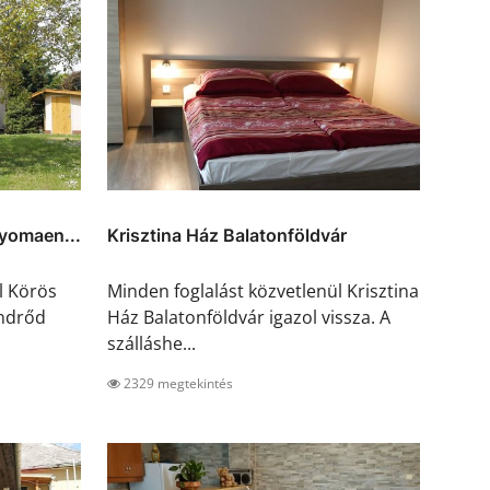
yomaen...
Krisztina Ház Balatonföldvár
l Körös
Minden foglalást közvetlenül Krisztina
ndrőd
Ház Balatonföldvár igazol vissza. A
szálláshe...
2329 megtekintés