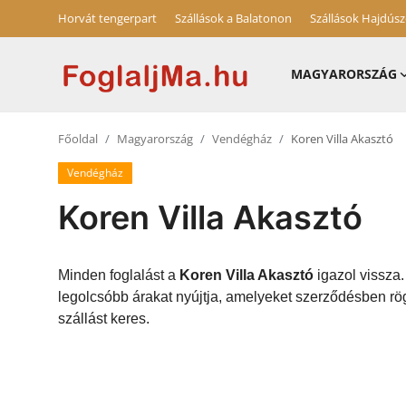
Horvát tengerpart
Szállások a Balatonon
Szállások Hajdús
MAGYARORSZÁG
Magyarország
Főoldal
Magyarország
Vendégház
Koren Villa Akasztó
Horvát tengerpart
Vendégház
Horvátország
Koren Villa Akasztó
Szállások a Balatonon
Szállások Hajdúszoboszlón
Minden foglalást a
Koren Villa Akasztó
igazol vissza.
legolcsóbb árakat nyújtja, amelyeket szerződésben rög
Blog
szállást keres.