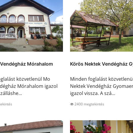
 Vendégház Mórahalom
Körös Nektek Vendégház G
glalást közvetlenül Mo
Minden foglalást közvetlenü
ndégház Mórahalom igazol
Nektek Vendégház Gyomae
zálláshe...
igazol vissza. A szá...
ekintés
2400 megtekintés