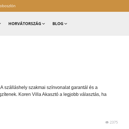
zoboszlón
HORVÁTORSZÁG
BLOG
 A szálláshely szakmai színvonalat garantál és a
zítenek. Koren Villa Akasztó a legjobb választás, ha
2375