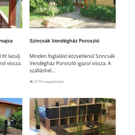
nmajsa
Szincsák Vendégház Poroszló
Itt lazulj
Minden foglalást közvetlenül Szincsák
ol vissza.
Vendégház Poroszló igazol vissza. A
szálláshel...
2276 megtekintés