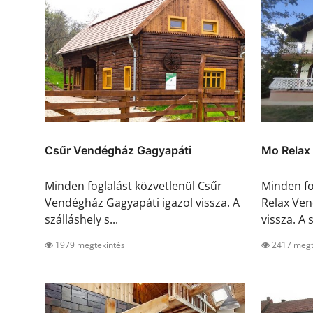
Csűr Vendégház Gagyapáti
Mo Relax
Minden foglalást közvetlenül Csűr
Minden fo
Vendégház Gagyapáti igazol vissza. A
Relax Ve
szálláshely s...
vissza. A s
1979 megtekintés
2417 megt