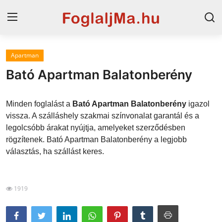
Apartman
Magyarország
Bató Apartman Balatonberény
Horvát tengerpart
Minden foglalást a
Bató Apartman Balatonberény
igazol
Szállások a Balatonon
vissza. A szálláshely szakmai színvonalat garantál és a
legolcsóbb árakat nyújtja, amelyeket szerződésben
Horvátország
rögzítenek. Bató Apartman Balatonberény a legjobb
Szállások Hajdúszoboszlón
választás, ha szállást keres.
Blog
1919