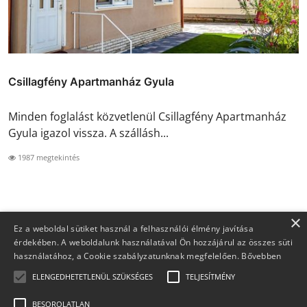
Csillagfény Apartmanház Gyula
Minden foglalást közvetlenül Csillagfény Apartmanház
Gyula igazol vissza. A szállásh...
1987 megtekintés
×
Ez a weboldal sütiket használ a felhasználói élmény javítása
érdekében. A weboldalunk használatával Ön hozzájárul az összes süti
használatához, a Cookie szabályzatunknak megfelelően.
Bővebben
ELENGEDHETETLENÜL SZÜKSÉGES
TELJESÍTMÉNY
BESOROLATLAN