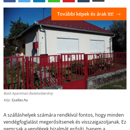
További képek és árak itt!
Bató Apartman Balatonberény
Kép:
Szallas.hu
A szálláshelyek számára rendkívül fontos, hogy minden
vendégfoglalást megerősítsenek és visszaigazoljanak. Ez
nemcsak a vendégek bizalmát erősíti, hanem a