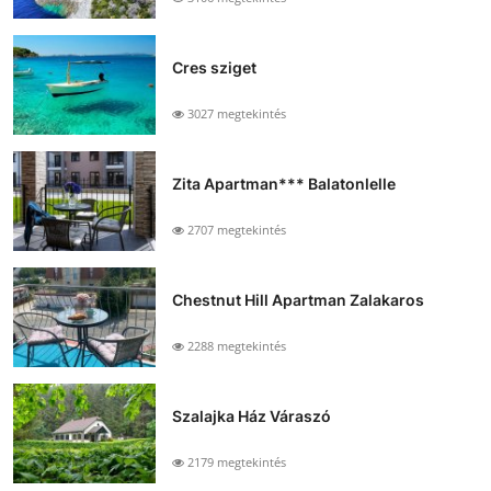
Cres sziget
3027 megtekintés
Zita Apartman*** Balatonlelle
2707 megtekintés
Chestnut Hill Apartman Zalakaros
2288 megtekintés
Szalajka Ház Váraszó
2179 megtekintés