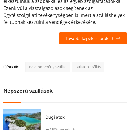
elkészülniük a szobákkal és az egyéb szolgáltatásokkal.
Ezenkívül a visszaigazolások segítenek az
ügyfélszolgálati tevékenységben is, mert a szálláshelyek
fel tudnak készülni a vendégek érkezésére.
További képek és árak itt!
Balatonberény szállás
Balaton szállás
Címkék:
Népszerű szállások
Dugi otok
3106 megtekintés