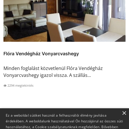
Flóra Vendégház Vonyarcvashegy
Minden foglalást közvetlenül Flóra Vendégház
Vonyarcvashegy igazol vissza. A szállás...
2294 megtekintés
×
Ez a weboldal sütiket használ a felhasználói élmény javítása
érdekében. A weboldalunk használatával Ön hozzájárul az összes süti
használatához, a Cookie szabályzatunknak megfelelően.
Bővebben