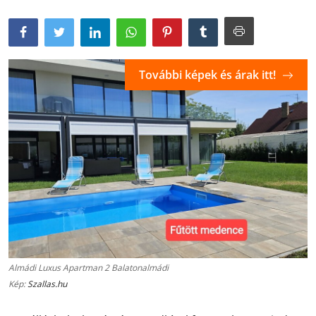
További képek és árak itt!
Almádi Luxus Apartman 2 Balatonalmádi
Kép:
Szallas.hu