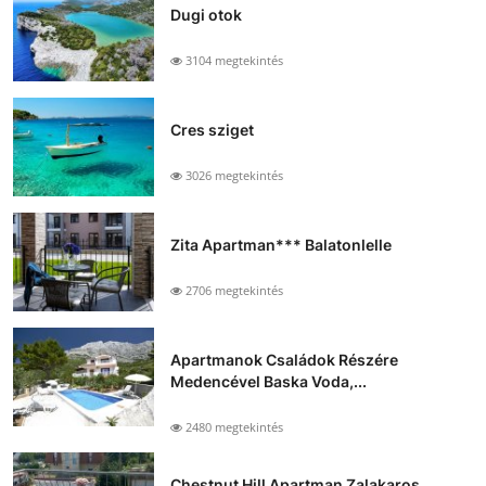
Dugi otok
3104 megtekintés
Cres sziget
3026 megtekintés
Zita Apartman*** Balatonlelle
2706 megtekintés
Apartmanok Családok Részére
Medencével Baska Voda,...
2480 megtekintés
Chestnut Hill Apartman Zalakaros