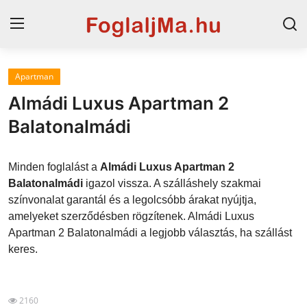
Apartman
Horvát tengerpart
Almádi Luxus Apartman 2
Magyarország
Balatonalmádi
Horvátország
Minden foglalást a
Almádi Luxus Apartman 2
Szállások a Balatonon
Balatonalmádi
igazol vissza. A szálláshely szakmai
színvonalat garantál és a legolcsóbb árakat nyújtja,
Szállások Hajdúszoboszlón
amelyeket szerződésben rögzítenek. Almádi Luxus
Apartman 2 Balatonalmádi a legjobb választás, ha szállást
Blog
keres.
2160