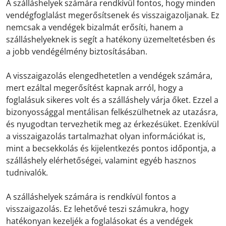
A szálláshelyek számára rendkívül fontos, hogy minden
vendégfoglalást megerősítsenek és visszaigazoljanak. Ez
nemcsak a vendégek bizalmát erősíti, hanem a
szálláshelyeknek is segít a hatékony üzemeltetésben és
a jobb vendégélmény biztosításában.
A visszaigazolás elengedhetetlen a vendégek számára,
mert ezáltal megerősítést kapnak arról, hogy a
foglalásuk sikeres volt és a szálláshely várja őket. Ezzel a
bizonyossággal mentálisan felkészülhetnek az utazásra,
és nyugodtan tervezhetik meg az érkezésüket. Ezenkívül
a visszaigazolás tartalmazhat olyan információkat is,
mint a becsekkolás és kijelentkezés pontos időpontja, a
szálláshely elérhetőségei, valamint egyéb hasznos
tudnivalók.
A szálláshelyek számára is rendkívül fontos a
visszaigazolás. Ez lehetővé teszi számukra, hogy
hatékonyan kezeljék a foglalásokat és a vendégek