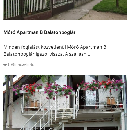
Móró Apartman B Balatonboglár
Minden foglalást közvetlenül Móró Apartman B
Balatonboglár igazol vissza. A szállásh...
2168 megtekintés