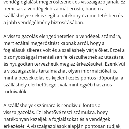
vendégfoglalást megerősítsenek és visszaigazoljanak. Ez
nemcsak a vendégek bizalmát erősíti, hanem a
szálláshelyeknek is segít a hatékony üzemeltetésben és
a jobb vendégélmény biztosításában.
A visszaigazolás elengedhetetlen a vendégek számára,
mert ezáltal megerősítést kapnak arról, hogy a
foglalásuk sikeres volt és a szálláshely várja őket. Ezzel a
bizonyossággal mentálisan felkészülhetnek az utazásra,
és nyugodtan tervezhetik meg az érkezésüket. Ezenkívül
a visszaigazolás tartalmazhat olyan információkat is,
mint a becsekkolás és kijelentkezés pontos időpontja, a
szálláshely elérhetőségei, valamint egyéb hasznos
tudnivalók.
A szálláshelyek számára is rendkívül fontos a
visszaigazolás. Ez lehetővé teszi számukra, hogy
hatékonyan kezeljék a foglalásokat és a vendégek
érkezését. A visszaigazolások alapján pontosan tudják,