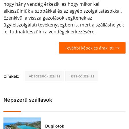
hogy hány vendég érkezik, és hogy mikor kell
elkészülniük a szobákkal és az egyéb szolgáltatásokkal.
Ezenkívül a visszaigazolások segítenek az
ügyfélszolgálati tevékenységben is, mert a szálláshelyek
fel tudnak készülni a vendégek érkezésére.
További képek és árak itt!
Abádszalók szállás
Tisza-tó szállás
Címkék:
Népszerű szállások
Dugi otok