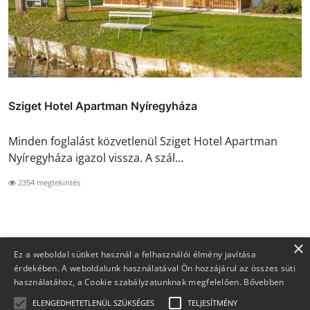
Sziget Hotel Apartman Nyíregyháza
Minden foglalást közvetlenül Sziget Hotel Apartman
Nyíregyháza igazol vissza. A szál...
2354 megtekintés
×
Ez a weboldal sütiket használ a felhasználói élmény javítása
érdekében. A weboldalunk használatával Ön hozzájárul az összes süti
használatához, a Cookie szabályzatunknak megfelelően.
Bővebben
ELENGEDHETETLENÜL SZÜKSÉGES
TELJESÍTMÉNY