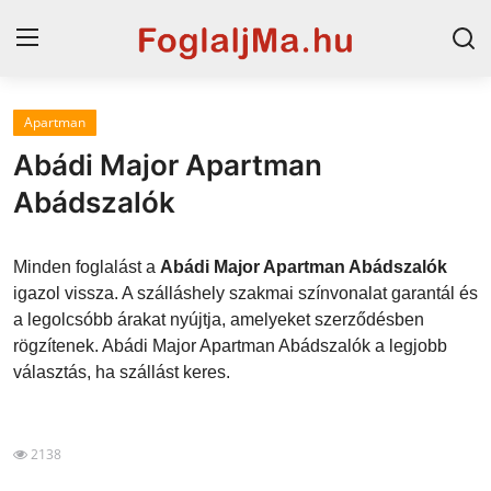
Apartman
Magyarország
Abádi Major Apartman
Horvát tengerpart
Abádszalók
Horvátország
Minden foglalást a
Abádi Major Apartman Abádszalók
Szállások a Balatonon
igazol vissza. A szálláshely szakmai színvonalat garantál és
a legolcsóbb árakat nyújtja, amelyeket szerződésben
Szállások Hajdúszoboszlón
rögzítenek. Abádi Major Apartman Abádszalók a legjobb
választás, ha szállást keres.
Blog
2138