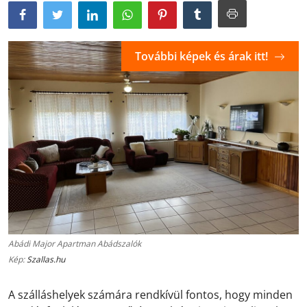
További képek és árak itt!
Abádi Major Apartman Abádszalók
Kép:
Szallas.hu
A szálláshelyek számára rendkívül fontos, hogy minden